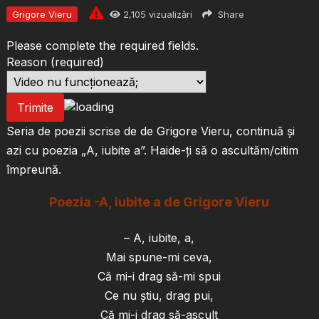
Grigore Vieru
2,105
vizualizări
Share
Please complete the required fields.
Reason
(required)
Trimite
Seria de poezii scrise de de Grigore Vieru, continuă și
azi cu poezia „A, iubite a”. Haide-ți să o ascultăm/citim
împreună.
Poezia -A, iubite a de Grigore Vieru
– A, iubite, a,
Mai spune-mi ceva,
Că mi-i drag să-mi spui
Ce nu ştiu, drag pui,
Că mi-i drag să-ascult