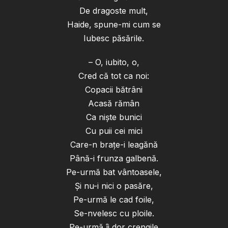
De dragoste mult,
Haide, spune-mi cum se
Iubesc păsările.
– O, iubito, o,
Cred că tot ca noi:
Copacii bătrâni
Acasă rămân
Ca nişte bunici
Cu puii cei mici
Care-n braţe-i leagănă
Până-i frunza galbenă.
Pe-urmă bat vântoasele,
Şi nu-i nici o pasăre,
Pe-urmă le cad foile,
Se-nvelesc cu ploile.
Pe-urmă îi dor crengile