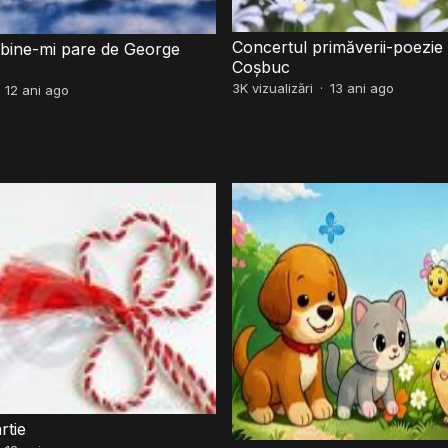
Concertul primăverii-poezie de George
, bine-mi pare de George
Coșbuc
3K
vizualizări
·
13 ani ago
·
12 ani ago
rtie