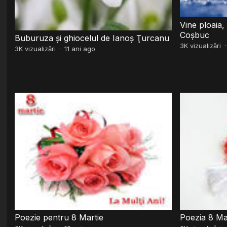
Vine ploaia
Coșbuc
Buburuza și ghiocelul de Ianoş Ţurcanu
3K
vizualizări
3K
vizualizări
·
11 ani ago
Poezie pentru 8 Martie
Poezia 8 Ma