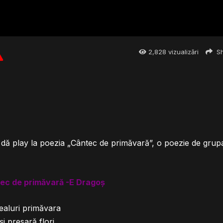
2,828
vizualizări
Sh
, dă play la poezia „Cântec de primăvară”, o poezie de grup
tec de primăvară -E Dragoș
ealuri primăvara
i presară flori