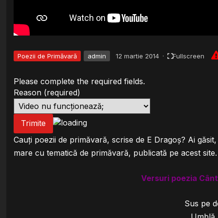
Poezii de Primăvară
admin
12 martie 2014
·
Fullscreen
Please complete the required fields.
Reason
(required)
Trimite
Cauți poezii de primăvară, scrise de E Dragoș? Ai găsit
mare cu tematică de primăvară, publicată pe acest site.
Versuri poezia Cân
Sus pe d
Umblă ș