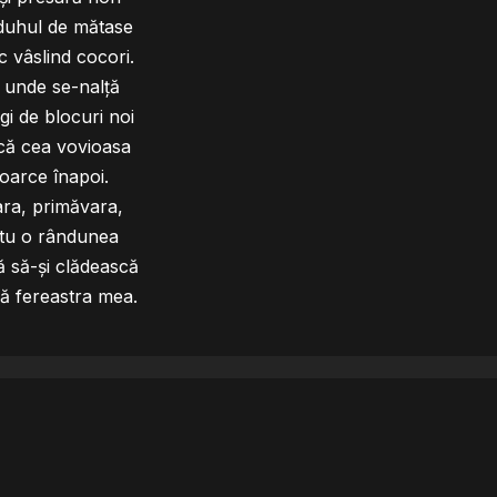
duhul de mătase
 vâslind cocori.
 unde se-nalță
ngi de blocuri noi
că cea vovioasa
toarce înapoi.
ra, primăvara,
tu o rândunea
ă să-și clădească
ă fereastra mea.