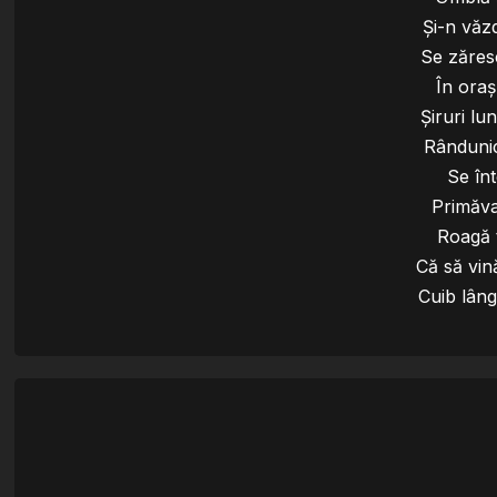
Și-n văz
Se zăresc
În oraș
Șiruri lu
Rânduni
Se în
Primăva
Roagă 
Că să vin
Cuib lâng