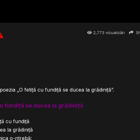
2,773
vizualizări
Sh
 poezia „O fetiță cu fundiță se ducea la grădiniță”.
cu fundiță se ducea la grădiniță
iță cu fundiță
ea la grădiniță
ica o-ntrebă: