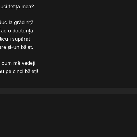
duci fetița mea?
uc la grădiniță
ac o doctoriță
ticu-i supărat
re și-un băiat.
a cum mă vedeți
 pe cinci băieți!