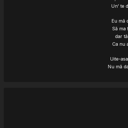
Un’ te 
Eu mă d
Să ma f
dar tă
Ca nu a
Uite-as
Nu mă dau