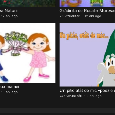
a Naturii
Grădinița de Rusalin Mureșa
·
12 ani ago
2K
vizualizări
·
12 ani ago
iua mamei
Un pitic atât de mic -poezie 
·
13 ani ago
745
vizualizări
·
3 ani ago