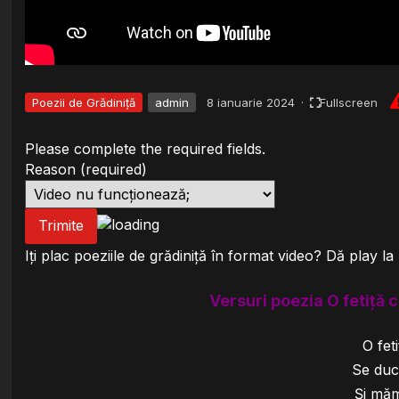
Poezii de Grădiniță
admin
8 ianuarie 2024
·
Fullscreen
Please complete the required fields.
Reason
(required)
Trimite
Iți plac poeziile de grădiniță în format video? Dă play la
Versuri poezia O fetiță 
O fet
Se duc
Și măm