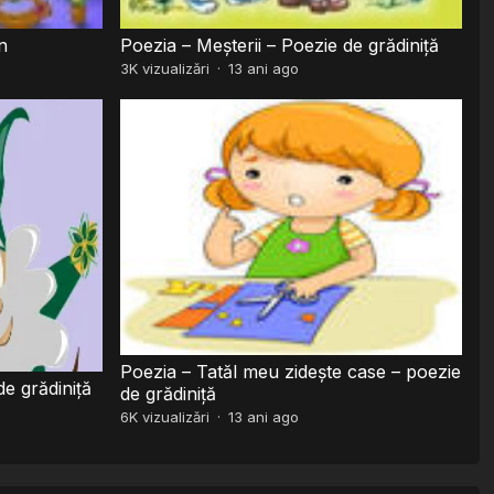
n
Poezia – Meșterii – Poezie de grădiniță
3K
vizualizări
·
13 ani ago
Poezia – Tatăl meu zidește case – poezie
de grădiniță
de grădiniță
6K
vizualizări
·
13 ani ago