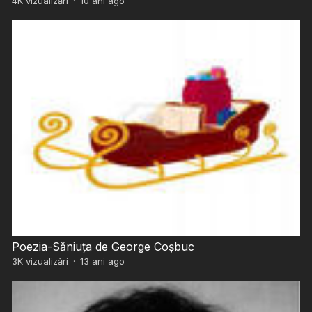
4K
vizualizări
·
10 ani ago
Poezia-Săniuța de George Coșbuc
3K
vizualizări
·
13 ani ago