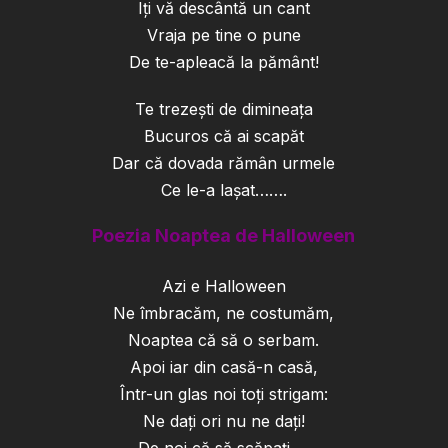
Iți vă descântă un cant
Vraja pe tine o pune
De te-apleacă la pământ!
Te trezești de dimineața
Bucuros că ai scapăt
Dar că dovada rămân urmele
Ce le-a lașat…….
Poezia Noaptea de Halloween
Azi e Halloween
Ne îmbracăm, ne costumăm,
Noaptea că să o serbam.
Apoi iar din casă-n casă,
Într-un glas noi toți strigam:
Ne dați ori nu ne dați!