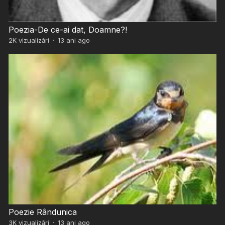
Poezia-De ce-ai dat, Doamne?!
2K
vizualizări
·
13 ani ago
Poezie Rândunica
3K
vizualizări
·
13 ani ago