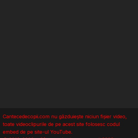
Cantecedecopii.com nu găzduieşte niciun fișier video,
toate videoclipurile de pe acest site folosesc codul
embed de pe site-ul YouTube.