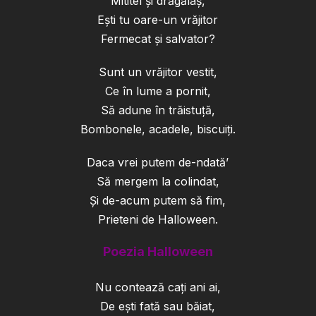
Mititel și drăgălaș,
Ești tu oare-un vrăjitor
Fermecat și salvator?
Sunt un vrăjitor vestit,
Ce în lume a pornit,
Să adune în trăistuță,
Bombonele, acadele, biscuiți.
Daca vrei putem de-ndată’
Să mergem la colindat,
Și de-acum putem să fim,
Prieteni de Halloween.
Poezia Halloween
Nu contează cați ani ai,
De ești fată sau băiat,