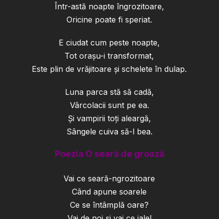
Într-astă noapte îngrozitoare,
Oricine poate fi speriat.
E ciudat cum peste noapte,
Tot orașu-i transformat,
Este plin de vrăjitoare și schelete în dulap.
Luna parca stă să cadă,
Vârcolacii sunt pe ea.
Și vampirii toți aleargă,
Sângele cuiva să-l bea.
Poezia O seară de groază
Vai ce seară-ngrozitoare
Când apune soarele
Ce se întâmplă oare?
Vai de noi și vai ce jale!