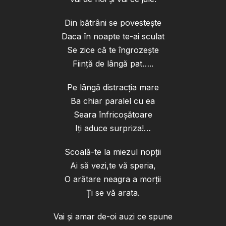
Din bătrâni se povestește
Daca în noapte te-ai sculat
Se zice că te îngrozește
Ființă de lângă pat…..
Pe lângă distracția mare
Ba chiar paralel cu ea
Seara înfricoșătoare
Iți aduce surpriza!…
Scoală-te la miezul nopții
Ai să vezi,te vă speria,
O arătare neagra a morții
Ți se vă arata.
Vai și amar de-oi auzi ce spune