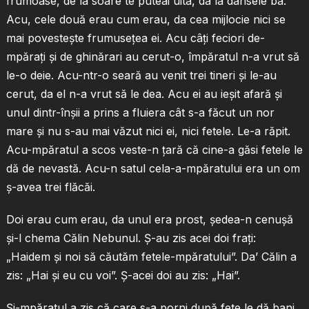
frumoase, de la soare te puteai uita, da la dânsele ba.
Acu, cele două erau cum erau, da cea mijlocie nici se
mai povesteşte frumuseţea ei. Acu câţi feciori de-
mpăraţi şi de ghinărari au cerut-o, împăratul n-a vrut să
le-o deie. Acu-ntr-o seară au venit trei tineri şi le-au
cerut, da el n-a vrut să le dea. Acu ei au ieşit afară şi
unul dintr-înşii a prins a fluiera cât s-a făcut un nor
mare şi nu s-au mai văzut nici ei, nici fetele. Le-a răpit.
Acu-mpăratul a scos veste-n ţară că cine-a găsi fetele le
dă de nevastă. Acu-n satul cela-a-mpăratului era un om
ş-avea trei flăcăi.
Doi erau cum erau, da unul era prost, şedea-n cenuşă
şi-l chema Călin Nebunul. Ş-au zis acei doi fraţi:
„Haidem şi noi să căutăm fetele-mpăratului”. Da’ Călin a
zis: „Hai şi eu cu voi”. Ş-acei doi au zis: „Hai”.
Şi-mpăratul a zis că care s-a porni după fete le dă bani