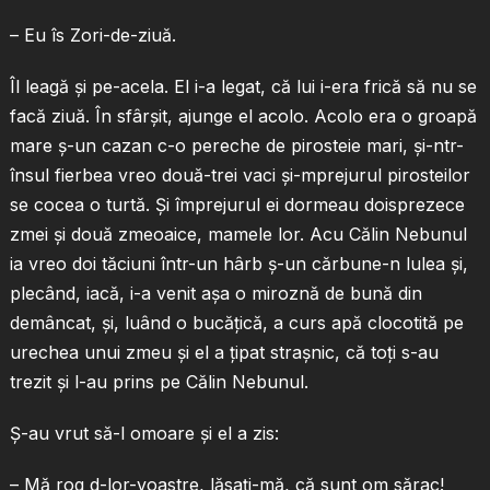
– Eu îs Zori-de-ziuă.
Îl leagă şi pe-acela. El i-a legat, că lui i-era frică să nu se
facă ziuă. În sfârşit, ajunge el acolo. Acolo era o groapă
mare ş-un cazan c-o pereche de pirosteie mari, şi-ntr-
însul fierbea vreo două-trei vaci şi-mprejurul pirosteilor
se cocea o turtă. Şi împrejurul ei dormeau doisprezece
zmei şi două zmeoaice, mamele lor. Acu Călin Nebunul
ia vreo doi tăciuni într-un hârb ş-un cărbune-n lulea şi,
plecând, iacă, i-a venit aşa o miroznă de bună din
demâncat, şi, luând o bucăţică, a curs apă clocotită pe
urechea unui zmeu şi el a ţipat straşnic, că toţi s-au
trezit şi l-au prins pe Călin Nebunul.
Ş-au vrut să-l omoare şi el a zis:
– Mă rog d-lor-voastre, lăsaţi-mă, că sunt om sărac!