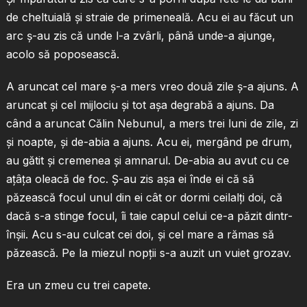
de cheltuială şi straie de primeneală. Acu ei au făcut un
arc ş-au zis că unde l-a zvârli, până unde-a ajunge,
acolo să poposească.
A aruncat cel mare ş-a mers vreo două zile ş-a ajuns. A
aruncat şi cel mijlociu şi tot aşa degrabă a ajuns. Da
când a aruncat Călin Nebunul, a mers trei luni de zile, zi
şi noapte, şi de-abia a ajuns. Acu ei, mergând pe drum,
au gătit şi cremenea şi amnarul. De-abia au avut cu ce
aţâţa oleacă de foc. Ş-au zis aşa ei înde ei că să
păzească focul unul din ei cât or dormi ceilalţi doi, că
dacă s-a stinge focul, îi taie capul celui ce-a păzit dintr-
înşii. Acu s-au culcat cei doi, şi cel mare a rămas să
păzească. Pe la miezul nopţii s-a auzit un vuiet grozav.
Era un zmeu cu trei capete.