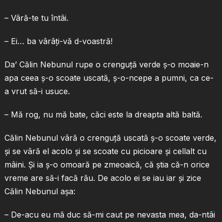
– Vâră-te tu întâi.
– Ei… ba vârâţi-vă d-voastră!
Da’ Călin Nebunul rupe o crenguţă verde ş-o moaie-n
apa ceea ş-o scoate uscată, ş-o-ncepe a pumni, ca ce-
a vrut să-i usuce.
– Mă rog, nu mă bate, căci este la dreapta altă baltă.
Călin Nebunul vâră o crenguţă uscată ş-o scoate verde,
şi se vâră el acolo şi se scoate cu picioare şi cellalt cu
mâini. Şi ia ş-o omoară pe zmeoaică, că ştia că-n orice
vreme are să-i facă rău. De acolo ei se iau iar şi zice
Călin Nebunul aşa:
– De-acu eu mă duc să-mi caut pe nevasta mea, da-ntâi