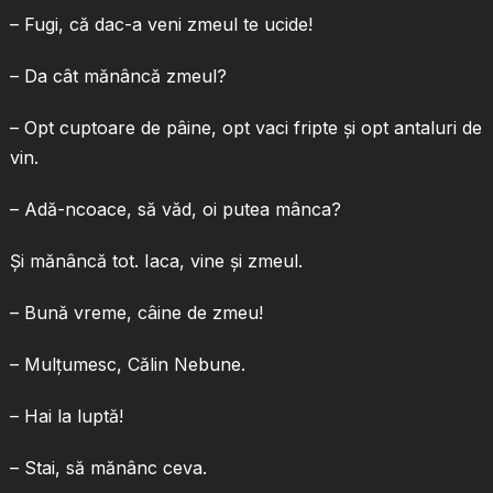
– Fugi, că dac-a veni zmeul te ucide!
– Da cât mănâncă zmeul?
– Opt cuptoare de pâine, opt vaci fripte şi opt antaluri de
vin.
– Adă-ncoace, să văd, oi putea mânca?
Şi mănâncă tot. Iaca, vine şi zmeul.
– Bună vreme, câine de zmeu!
– Mulţumesc, Călin Nebune.
– Hai la luptă!
– Stai, să mănânc ceva.