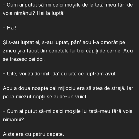
– Cum ai putut să-mi calci moşiile de la tată-meu făr’ de
voia nimănui? Hai la luptă!
– Hai!
Şi s-au luptat ei, s-au luptat, pân’ acu l-a omorât pe
zmeu şi a făcut din capetele lui trei căpiţi de carne. Acu
se trezesc cei doi.
– Uite, voi aţi dormit, da’ eu uite ce lupt-am avut.
Acu a doua noapte cel mijlociu era să stea de strajă. Iar
pe la miezul nopţii se aude-un vuiet.
– Cum ai putut să-mi calci moşiile lui tată-meu fără voia
nimănui?
Aista era cu patru capete.