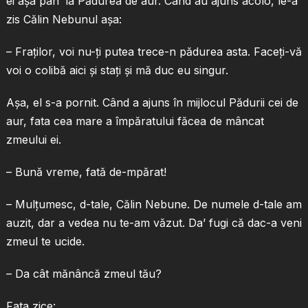
ei aşa pân’ la Pădurea de aur. Când au ajuns acolo, le-a
zis Călin Nebunul aşa:
– Fraţilor, voi nu-ţi putea trece-n pădurea asta. Faceţi-vă
voi o colibă aici şi staţi şi mă duc eu singur.
Aşa, el s-a pornit. Când a ajuns în mijlocul Pădurii cei de
aur, fata cea mare a împăratului făcea de mâncat
zmeului ei.
– Bună vreme, fată de-mpărat!
– Mulţumesc, d-tale, Călin Nebune. De numele d-tale am
auzit, dar a vedea nu te-am văzut. Da’ fugi că dac-a veni
zmeul te ucide.
– Da cât mănâncă zmeul tău?
Fata zice: