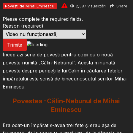
Povești de Mihai Eminescu
2,387
vizualizări
Share
Please complete the required fields.
Reason
(required)
Trimite
Încep azi seria de povești pentru copii cu o nouă
poveste numită „Călin-Nebunul”. Acesta minunată
poveste despre peripețiile lui Calin în căutarea fetelor
împăratului este scrisă de binecunoscutul scriitor Mihai
Eminescu.
Povestea -Călin-Nebunul de Mihai
Eminescu
Era odat-un împărat ş-avea trei fete şi erau aşa de