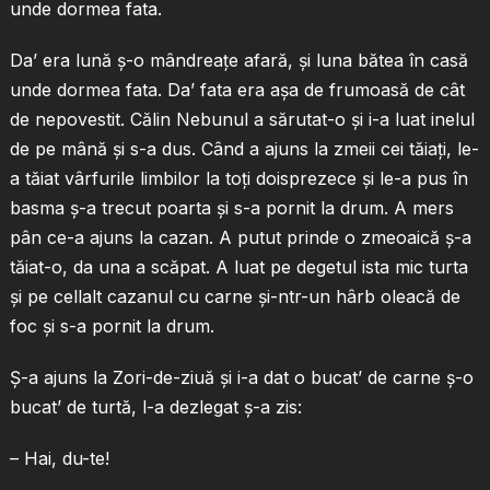
unde dormea fata.
Da’ era lună ş-o mândreaţe afară, şi luna bătea în casă
unde dormea fata. Da’ fata era aşa de frumoasă de cât
de nepovestit. Călin Nebunul a sărutat-o şi i-a luat inelul
de pe mână şi s-a dus. Când a ajuns la zmeii cei tăiaţi, le-
a tăiat vârfurile limbilor la toţi doisprezece şi le-a pus în
basma ş-a trecut poarta şi s-a pornit la drum. A mers
pân ce-a ajuns la cazan. A putut prinde o zmeoaică ş-a
tăiat-o, da una a scăpat. A luat pe degetul ista mic turta
şi pe cellalt cazanul cu carne şi-ntr-un hârb oleacă de
foc şi s-a pornit la drum.
Ş-a ajuns la Zori-de-ziuă şi i-a dat o bucat’ de carne ş-o
bucat’ de turtă, l-a dezlegat ş-a zis:
– Hai, du-te!