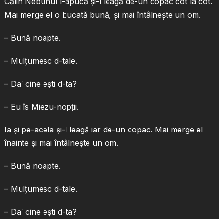
Călin Nebunul l-apucă şi-l leagă de-un copac cot la cot.
Mai merge el o bucată bună, şi mai întâlneşte un om.
– Bună noapte.
– Mulţumesc d-tale.
– Da’ cine eşti d-ta?
– Eu îs Miezu-nopţii.
Ia şi pe-acela şi-l leagă iar de-un copac. Mai merge el
înainte şi mai întâlneşte un om.
– Bună noapte.
– Mulţumesc d-tale.
– Da’ cine eşti d-ta?