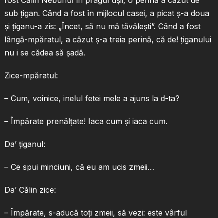
fost Călin Nebunul în pragul uşii, o perină a căzut de
sub ţigan. Când a fost în mijlocul casei, a picat ş-a doua
şi ţiganu-a zis: „Încet, să nu mă tăvăleşti”. Când a fost
lângă-mpăratul, a căzut ş-a treia perină, că de! ţiganului
nu i se cădea să şadă.
Zice-mpăratul:
– Cum, voinice, inelul fetei mele a ajuns la d-ta?
– Împărate prenălţate! Iaca cum şi iaca cum.
Da’ ţiganul:
– Ce spui minciuni, că eu am ucis zmeii…
Da’ Călin zice:
– Împărate, s-aducă toţi zmeii, să vezi: este vârful