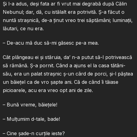
Şi l-a adus, deşi fata ar fi vrut mai degrabă după Călin
Nebunul; dar, dă, cu istălalt era potrivită. Ş-a făcut o
nuntă straşnică, de-a ţinut vreo trei săptămâni; luminaţii,
lăutari, ce nu era.
– De-acu mă duc să-mi găsesc pe-a mea.
Cât plângeau ei şi stăruia, da’ n-a putut să-l potrivească
să rămână. Ş-a pornit. Când a ajuns el la casa tătâni-
său, era un palat straşnic ş-un cârd de porci, şi-l păştea
un băieţel ca de vro şapte ani. Că de când îi tăiase
picioarele, acu era vreo opt ani de zile.
– Bună vreme, băieţele!
– Mulţumim d-tale, bade!
– Cine şade-n curţile ieste?