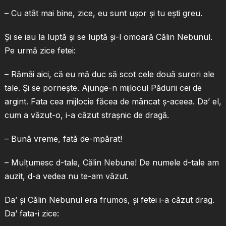
– Cu atât mai bine, zice, eu sunt uşor şi tu eşti greu.
Şi se iau la luptă şi se luptă şi-l omoară Călin Nebunul.
Pe urmă zice fetei:
– Rămâi aici, că eu mă duc să scot cele două surori ale
tale. Şi se porneşte. Ajunge-n mijlocul Pădurii cei de
argint. Fata cea mijlocie făcea de mâncat ş-aceea. Da’ el,
cum a văzut-o, i-a căzut straşnic de dragă.
– Bună vreme, fată de-mpărat!
– Mulţumesc d-tale, Călin Nebune! De numele d-tale am
auzit, d-a vedea nu te-am văzut.
Da’ şi Călin Nebunul era frumos, şi fetei i-a căzut drag.
Da’ fata-i zice: