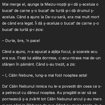
Mai merge el, ajunge la Miezu-nopţii şi-i dă ş-aceluia o
bucat’ de carne ş-o bucat’ de turtă şi-i dă drumul ş-
aceluia. Când a ajuns la De-cu-sară, era mai mult mort
de când era legat. Îi dă ş-aceluia o bucat’ de carne ş-o
bucat’ de turtă şi-i zice:
– Du-te, bre, ‘n pace!
Când a ajuns, n-a apucat a aţâţa focul, şi soarele acu
era sus. Fraţii lui atâta dormise, c-acu-ntrase mai de-un
stânjen în pământ. Când s-au trezit, a zis:
– I, Călin Nebune, lung-a mai fost noaptea asta!
Da’ Călin Nebunul nimica nu le-a povestit din ceea ce s-
a petrecut cu dânsul noaptea. Au pregătit ei iar să se
pornească ş-a zvârlit tot Călin Nebunul arcul ş-au mers