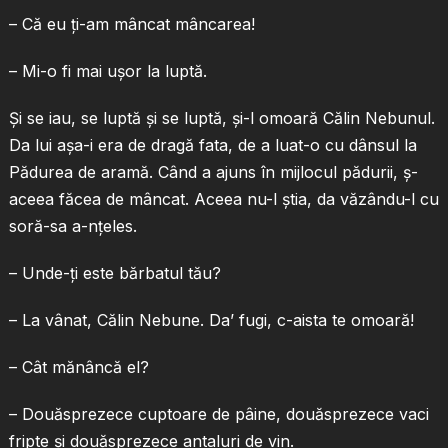
– Că eu ţi-am mâncat mâncarea!
– Mi-o fi mai uşor la luptă.
Şi se iau, se luptă şi se luptă, şi-l omoară Călin Nebunul.
Da lui aşa-i era de dragă fata, de a luat-o cu dânsul la
Pădurea de aramă. Când a ajuns în mijlocul pădurii, ş-
aceea făcea de mâncat. Aceea nu-l ştia, da văzându-l cu
soră-sa a-nţeles.
– Unde-ţi este bărbatul tău?
– La vânat, Călin Nebune. Da’ fugi, c-aista te omoară!
– Cât mănâncă el?
– Douăsprezece cuptoare de pâine, douăsprezece vaci
fripte şi douăsprezece antaluri de vin.