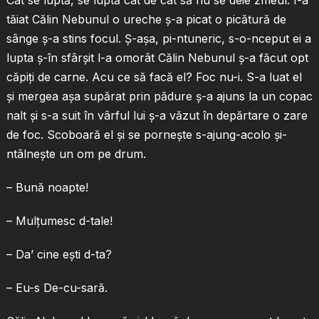
Cât se luptă, se luptă cât de cât să nu se deie zmeul. I-a
tăiat Călin Nebunul o ureche ş-a picat o picătură de
sânge ş-a stins focul. Ş-aşa, pi-ntuneric, s-o-nceput ei a
lupta ş-în sfârşit l-a omorât Călin Nebunul ş-a făcut opt
căpiţi de carne. Acu ce să facă el? Foc nu-i. S-a luat el
şi mergea aşa supărat prin pădure ş-a ajuns la un copac
nalt şi s-a suit în vârful lui ş-a văzut în depărtare o zare
de foc. Scoboară el şi se porneşte s-ajung-acolo şi-
ntâlneşte un om pe drum.
– Bună noapte!
– Mulţumesc d-tale!
– Da’ cine eşti d-ta?
– Eu-s De-cu-sară.