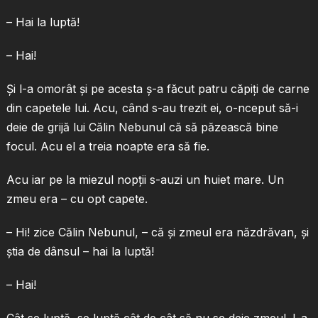
– Hai la luptă!
– Hai!
Şi l-a omorât şi pe acesta ş-a făcut patru căpiţi de carne
din capetele lui. Acu, când s-au trezit ei, o-nceput să-i
deie de grijă lui Călin Nebunul că să păzească bine
focul. Acu el a treia noapte era să fie.
Acu iar pe la miezul nopţii s-auzi un huiet mare. Un
zmeu era – cu opt capete.
– Hi! zice Călin Nebunul, – că şi zmeul era năzdrăvan, şi
ştia de dânsul – hai la luptă!
– Hai!