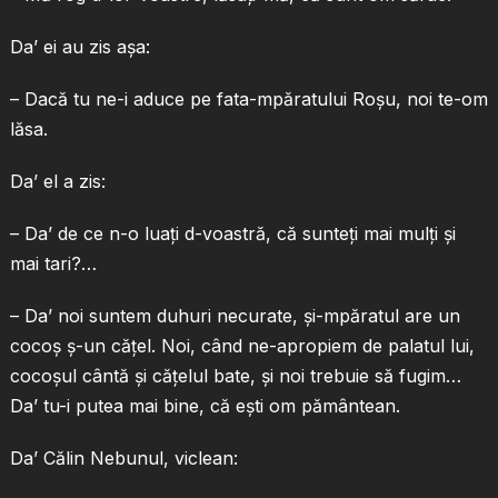
Da’ ei au zis aşa:
– Dacă tu ne-i aduce pe fata-mpăratului Roşu, noi te-om
lăsa.
Da’ el a zis:
– Da’ de ce n-o luaţi d-voastră, că sunteţi mai mulţi şi
mai tari?…
– Da’ noi suntem duhuri necurate, şi-mpăratul are un
cocoş ş-un căţel. Noi, când ne-apropiem de palatul lui,
cocoşul cântă şi căţelul bate, şi noi trebuie să fugim…
Da’ tu-i putea mai bine, că eşti om pământean.
Da’ Călin Nebunul, viclean: