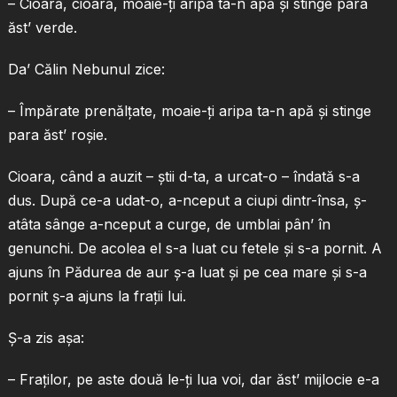
– Cioară, cioară, moaie-ţi aripa ta-n apă şi stinge para
ăst’ verde.
Da’ Călin Nebunul zice:
– Împărate prenălţate, moaie-ţi aripa ta-n apă şi stinge
para ăst’ roşie.
Cioara, când a auzit – ştii d-ta, a urcat-o – îndată s-a
dus. După ce-a udat-o, a-nceput a ciupi dintr-însa, ş-
atâta sânge a-nceput a curge, de umblai pân’ în
genunchi. De acolea el s-a luat cu fetele şi s-a pornit. A
ajuns în Pădurea de aur ş-a luat şi pe cea mare şi s-a
pornit ş-a ajuns la fraţii lui.
Ş-a zis aşa:
– Fraţilor, pe aste două le-ţi lua voi, dar ăst’ mijlocie e-a