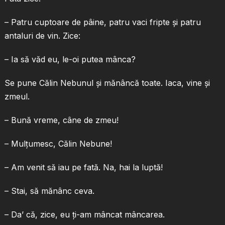
– Patru cuptoare de pâine, patru vaci fripte şi patru
antaluri de vin. Zice:
– Ia să văd eu, le-oi putea mânca?
Se pune Călin Nebunul şi mănâncă toate. Iaca, vine şi
zmeul.
– Bună vreme, câne de zmeu!
– Mulţumesc, Călin Nebune!
– Am venit să iau pe fată. Na, hai la luptă!
– Stai, să mănânc ceva.
– Da’ că, zice, eu ţi-am mâncat mâncarea.