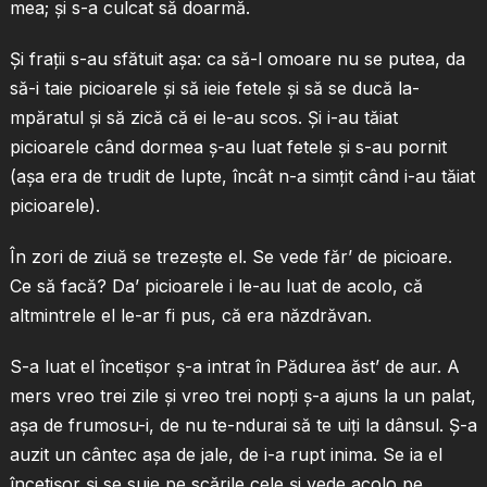
mea; şi s-a culcat să doarmă.
Şi fraţii s-au sfătuit aşa: ca să-l omoare nu se putea, da
să-i taie picioarele şi să ieie fetele şi să se ducă la-
mpăratul şi să zică că ei le-au scos. Şi i-au tăiat
picioarele când dormea ş-au luat fetele şi s-au pornit
(aşa era de trudit de lupte, încât n-a simţit când i-au tăiat
picioarele).
În zori de ziuă se trezeşte el. Se vede făr’ de picioare.
Ce să facă? Da’ picioarele i le-au luat de acolo, că
altmintrele el le-ar fi pus, că era năzdrăvan.
S-a luat el încetişor ş-a intrat în Pădurea ăst’ de aur. A
mers vreo trei zile şi vreo trei nopţi ş-a ajuns la un palat,
aşa de frumosu-i, de nu te-ndurai să te uiţi la dânsul. Ş-a
auzit un cântec aşa de jale, de i-a rupt inima. Se ia el
încetişor şi se suie pe scările cele şi vede acolo pe