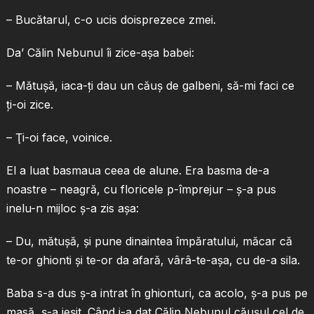
– Bucătarul, c-o ucis doisprezece zmei.
Da’ Călin Nebunul îi zice-aşa babei:
– Mătuşă, iaca-ţi dau un căuş de galbeni, să-mi faci ce
ţi-oi zice.
– Ţi-oi face, voinice.
El a luat basmaua ceea de alune. Era basma de-a
noastre – neagră, cu floricele p-împrejur – ş-a pus
inelu-n mijloc ş-a zis aşa:
– Du, mătuşă, şi pune dinaintea împăratului, măcar că
te-or ghionti şi te-or da afară, vârâ-te-aşa, cu de-a sila.
Baba s-a dus ş-a intrat în ghionturi, ca acolo, ş-a pus pe
masă, ş-a ieşit. Când i-a dat Călin Nebunul căuşul cel de