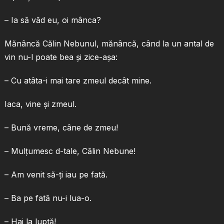
– Ia să văd eu, oi mânca?
Mănâncă Călin Nebunul, mănâncă, când la un antal de
vin nu-l poate bea şi zice-aşa:
– Cu atâta-i mai tare zmeul decât mine.
Iaca, vine şi zmeul.
– Bună vreme, câne de zmeu!
– Mulţumesc d-tale, Călin Nebune!
– Am venit să-ţi iau pe fată.
– Ba pe fată nu-i lua-o.
– Hai la luptă!