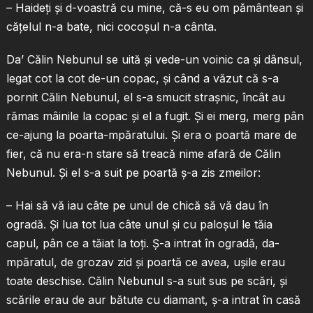
– Haideţi şi d-voastră cu mine, că-s eu om pământean şi
căţelul n-a bate, nici cocoşul n-a cânta.
Da’ Călin Nebunul se uită şi vede-un voinic ca şi dânsul,
legat cot la cot de-un copac, şi când a văzut că s-a
pornit Călin Nebunul, el s-a smucit straşnic, încât au
rămas mâinile la copac şi el a fugit. Şi ei merg, merg pân
ce-ajung la poarta-mpăratului. Şi era o poartă mare de
fier, că nu era-n stare să treacă nime afară de Călin
Nebunul. Şi el s-a suit pe poartă ş-a zis zmeilor:
– Hai să vă iau câte pe unul de chică să vă dau în
ogradă. Şi lua tot lua câte unul şi cu paloşul le tăia
capul, pân ce a tăiat la toţi. Ş-a intrat în ogradă, da-
mpăratul, de grozav zid şi poartă ce avea, uşile erau
toate deschise. Călin Nebunul s-a suit sus pe scări, şi
scările erau de aur bătute cu diamant, ş-a intrat în casă