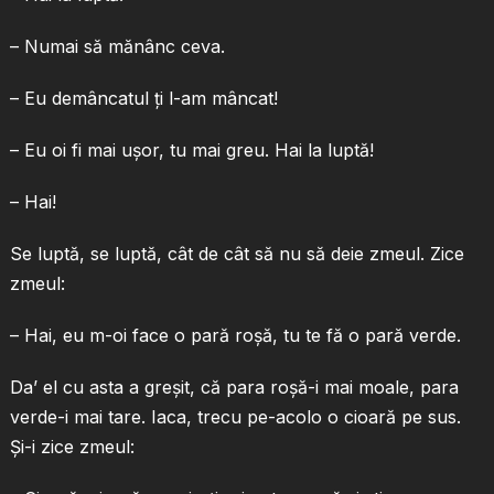
– Numai să mănânc ceva.
– Eu demâncatul ţi l-am mâncat!
– Eu oi fi mai uşor, tu mai greu. Hai la luptă!
– Hai!
Se luptă, se luptă, cât de cât să nu să deie zmeul. Zice
zmeul:
– Hai, eu m-oi face o pară roşă, tu te fă o pară verde.
Da’ el cu asta a greşit, că para roşă-i mai moale, para
verde-i mai tare. Iaca, trecu pe-acolo o cioară pe sus.
Şi-i zice zmeul: