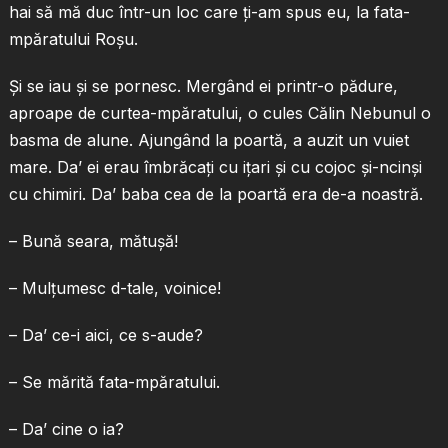
hai să mă duc într-un loc care ţi-am spus eu, la fata-
mpăratului Roşu.
Şi se iau şi se pornesc. Mergând ei printr-o pădure,
aproape de curtea-mpăratului, o cules Călin Nebunul o
basma de alune. Ajungând la poartă, a auzit un vuiet
mare. Da’ ei erau îmbrăcaţi cu iţari şi cu cojoc şi-ncinşi
cu chimiri. Da’ baba cea de la poartă era de-a noastră.
– Bună seara, mătuşă!
– Mulţumesc d-tale, voinice!
– Da’ ce-i aici, ce s-aude?
– Se mărită fata-mpăratului.
– Da’ cine o ia?