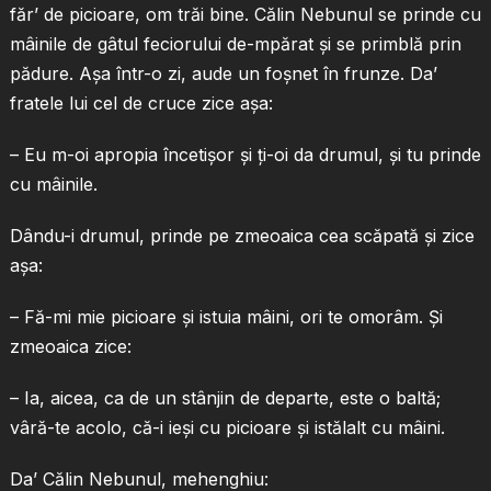
făr’ de picioare, om trăi bine. Călin Nebunul se prinde cu
mâinile de gâtul feciorului de-mpărat şi se primblă prin
pădure. Aşa într-o zi, aude un foşnet în frunze. Da’
fratele lui cel de cruce zice aşa:
– Eu m-oi apropia încetişor şi ţi-oi da drumul, şi tu prinde
cu mâinile.
Dându-i drumul, prinde pe zmeoaica cea scăpată şi zice
aşa:
– Fă-mi mie picioare şi istuia mâini, ori te omorâm. Şi
zmeoaica zice:
– Ia, aicea, ca de un stânjin de departe, este o baltă;
vâră-te acolo, că-i ieşi cu picioare şi istălalt cu mâini.
Da’ Călin Nebunul, mehenghiu: