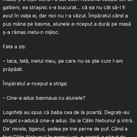
galbeni, ea straşnic s-a bucurat… că ea nu cât să-l fi
avut în viaţa ei, dar nici nu l-a văzut. Împăratul când a
pus mâna pe basma, alunele a-nceput a durăi pe masă
ş-a rămas inelu-n mijloc.
Fata a zis:
– Iaca, tată, inelul meu, pe care nu se ştie cum l-am
prăpădit.
Împăratul a-nceput a striga:
– Cine-a adus basmaua cu alunele?
Logofeţii au spus că baba cea de la poartă. Degrab-au
strigat s+aducă cine-a adus. Se ia Călin Nebunul şi intră.
Da’ mirele, ţiganul, şedea pe trei perne de puf. Când a