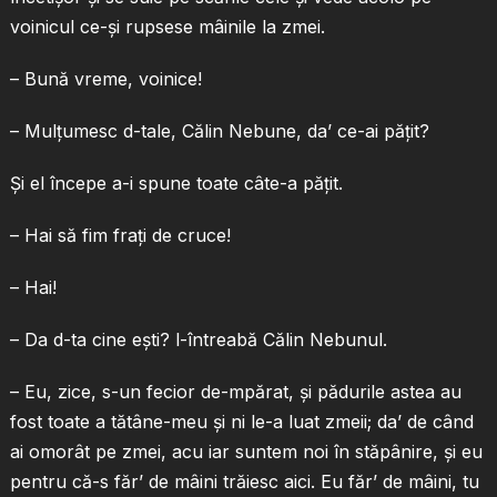
voinicul ce-şi rupsese mâinile la zmei.
– Bună vreme, voinice!
– Mulţumesc d-tale, Călin Nebune, da’ ce-ai păţit?
Şi el începe a-i spune toate câte-a păţit.
– Hai să fim fraţi de cruce!
– Hai!
– Da d-ta cine eşti? l-întreabă Călin Nebunul.
– Eu, zice, s-un fecior de-mpărat, şi pădurile astea au
fost toate a tătâne-meu şi ni le-a luat zmeii; da’ de când
ai omorât pe zmei, acu iar suntem noi în stăpânire, şi eu
pentru că-s făr’ de mâini trăiesc aici. Eu făr’ de mâini, tu