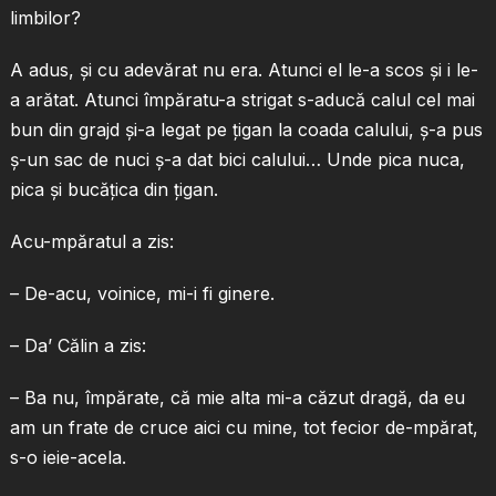
limbilor?
A adus, şi cu adevărat nu era. Atunci el le-a scos şi i le-
a arătat. Atunci împăratu-a strigat s-aducă calul cel mai
bun din grajd şi-a legat pe ţigan la coada calului, ş-a pus
ş-un sac de nuci ş-a dat bici calului… Unde pica nuca,
pica şi bucăţica din ţigan.
Acu-mpăratul a zis:
– De-acu, voinice, mi-i fi ginere.
– Da’ Călin a zis:
– Ba nu, împărate, că mie alta mi-a căzut dragă, da eu
am un frate de cruce aici cu mine, tot fecior de-mpărat,
s-o ieie-acela.