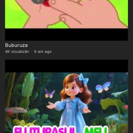
Buburuza
4K
vizualizări
·
9 ani ago