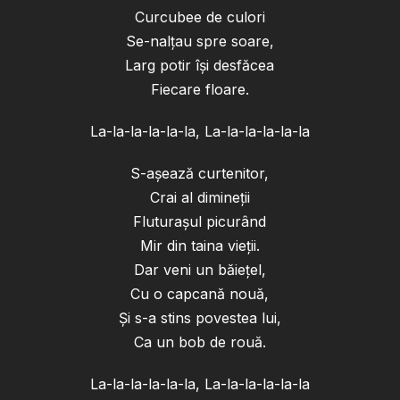
Curcubee de culori
Se-nalțau spre soare,
Larg potir își desfăcea
Fiecare floare.
La-la-la-la-la-la, La-la-la-la-la-la
S-așează curtenitor,
Crai al dimineții
Fluturașul picurând
Mir din taina vieții.
Dar veni un băiețel,
Cu o capcană nouă,
Și s-a stins povestea lui,
Ca un bob de rouă.
La-la-la-la-la-la, La-la-la-la-la-la