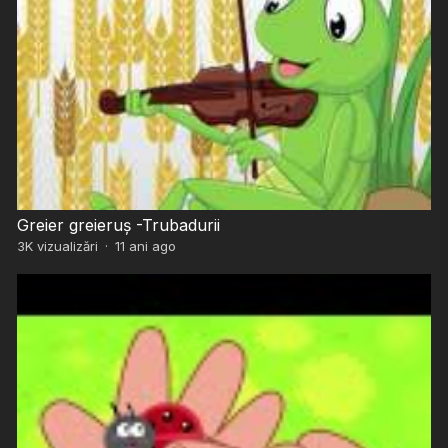
Greier greieruș -Trubadurii
3K
vizualizări
·
11 ani ago