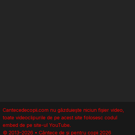
Cantecedecopii.com nu găzduieşte niciun fișier video,
toate videoclipurile de pe acest site folosesc codul
embed de pe site-ul YouTube.
© 2013–2026 • Cântece de și pentru copii 2026