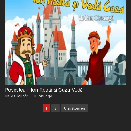
Povestea – Ion Roată şi Cuza-Vodă
3K
vizualizări
·
13 ani ago
Paginație
1
2
Următoarea
articole