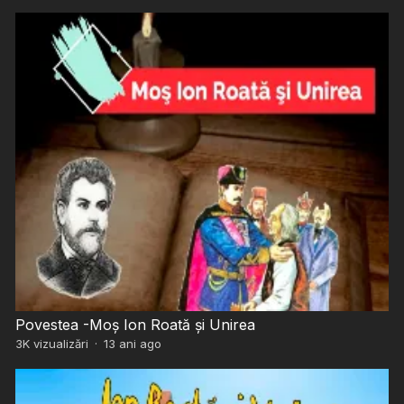
Povestea -Moş Ion Roată şi Unirea
3K
vizualizări
·
13 ani ago