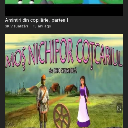
Amintiri din copilărie, partea I
3K
vizualizări
·
13 ani ago