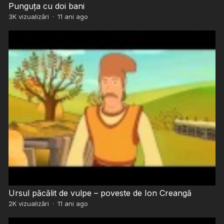
Punguța cu doi bani
3K
vizualizări
·
11 ani ago
Ursul păcălit de vulpe – poveste de Ion Creangă
2K
vizualizări
·
11 ani ago