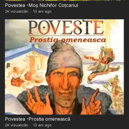
Povestea -Moş Nichifor Coţcariul
2K
vizualizări
·
13 ani ago
Povestea -Prostia omenească
2K
vizualizări
·
13 ani ago