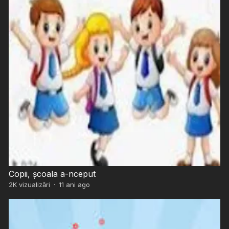
Copii, școala a-nceput
2K
vizualizări
·
11 ani ago