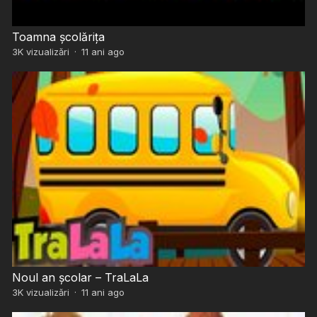
Toamna școlărița
3K
vizualizări
·
11 ani ago
Noul an școlar – TraLaLa
3K
vizualizări
·
11 ani ago