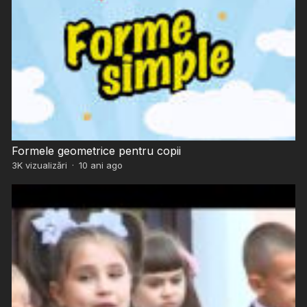
Formele geometrice pentru copii
3K
vizualizări
·
10 ani ago