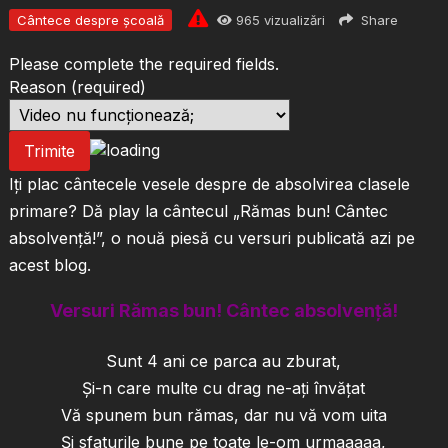
Cântece despre școală
965
vizualizări
Share
Please complete the required fields.
Reason
(required)
Trimite
Iți plac cântecele vesele despre de absolvirea clasele
primare? Dă play la cântecul „Rămas bun! Cântec
absolvență!”, o nouă piesă cu versuri publicată azi pe
acest blog.
Versuri Rămas bun! Cântec absolvență!
Sunt 4 ani ce parca au zburat,
Și-n care multe cu drag ne-ați învățat
Vă spunem bun rămas, dar nu vă vom uita
Și sfaturile bune pe toate le-om urmaaaaa,