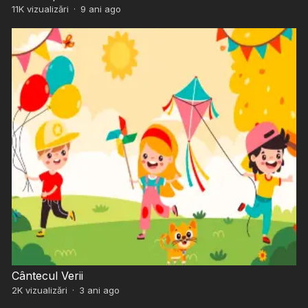
11K
vizualizări
·
9 ani ago
Cântecul Verii
2K
vizualizări
·
3 ani ago