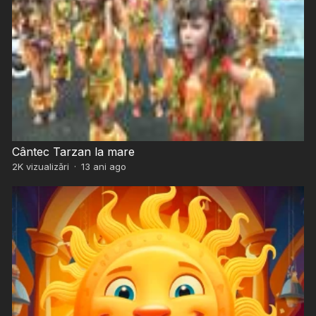
Cântec Tarzan la mare
2K
vizualizări
·
13 ani ago