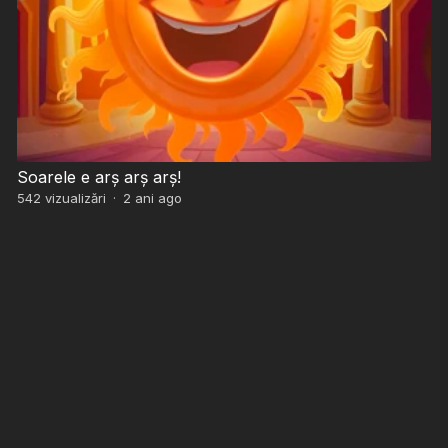
Soarele e arș arș arș!
542
vizualizări
·
2 ani ago