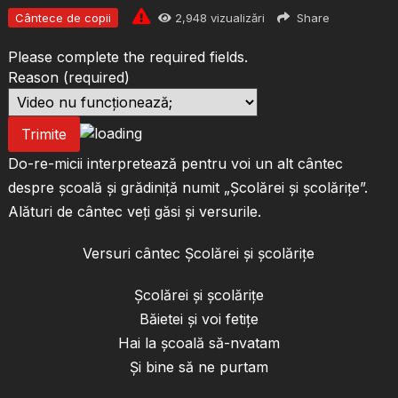
Cântece de copii
2,948
vizualizări
Share
Please complete the required fields.
Reason
(required)
Trimite
Do-re-micii interpretează pentru voi un alt cântec
despre școală și grădiniță numit „Școlărei și școlărițe”.
Alături de cântec veți găsi și versurile.
Versuri cântec Școlărei și școlărițe
Școlărei și școlărițe
Băietei și voi fetițe
Hai la școală să-nvatam
Și bine să ne purtam