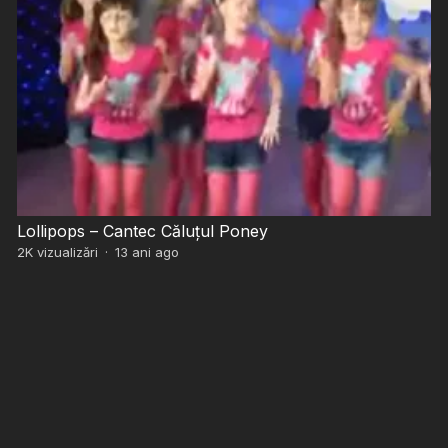
Lollipops – Cantec Căluțul Poney
2K
vizualizări
·
13 ani ago