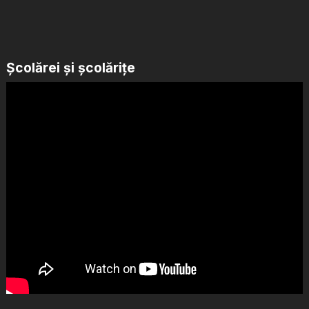
Școlărei și școlărițe