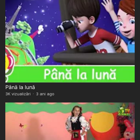
Până la lună
3K
vizualizări
·
3 ani ago