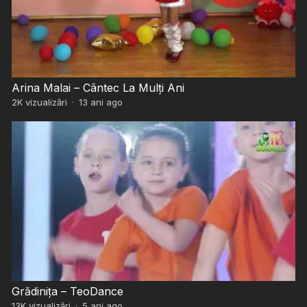
Arina Malai – Cântec La Mulți Ani
2K
vizualizări
·
13 ani ago
Grădinița – TeoDance
13K
vizualizări
·
5 ani ago