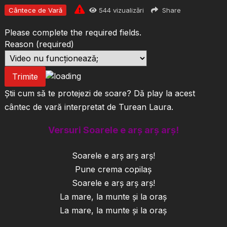
Cântece de Vară
544
vizualizări
Share
Please complete the required fields.
Reason
(required)
Trimite
Știi cum să te protejezi de soare? Dă play la acest
cântec de vară interpretat de Turean Laura.
Versuri Soarele e arș arș arș!
Soarele e arș arș arș!
Pune crema copilaș
Soarele e arș arș arș!
La mare, la munte și la oraș
La mare, la munte și la oraș