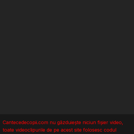
Cantecedecopii.com nu găzduieşte niciun fișier video,
toate videoclipurile de pe acest site folosesc codul