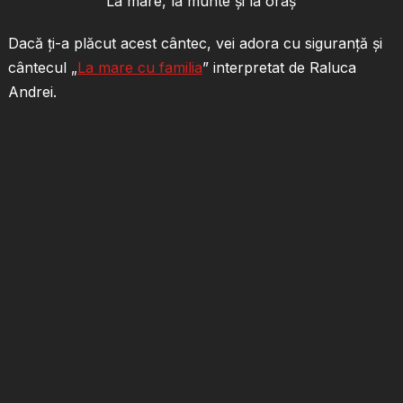
La mare, la munte și la oraș
Dacă ți-a plăcut acest cântec, vei adora cu siguranță și
cântecul „
La mare cu familia
” interpretat de Raluca
Andrei.