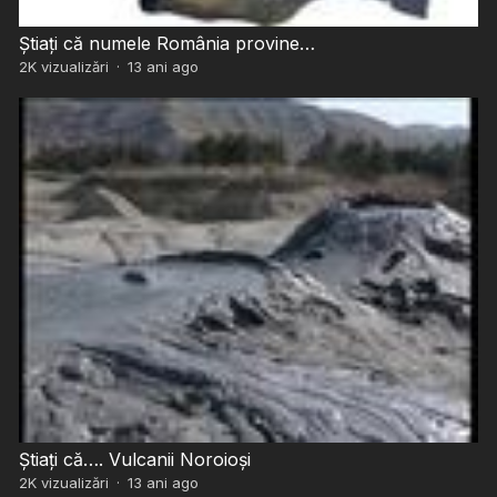
Știați că numele România provine…
2K
vizualizări
·
13 ani ago
Știați că…. Vulcanii Noroioși
2K
vizualizări
·
13 ani ago