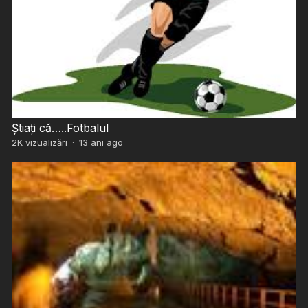
Știați că…..Fotbalul
2K
vizualizări
·
13 ani ago