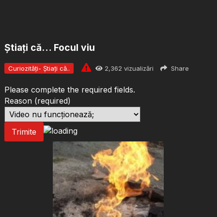
Știați că… Focul viu
Curiozități- Știați că..
2,362
vizualizări
Share
Please complete the required fields.
Reason
(required)
Trimite