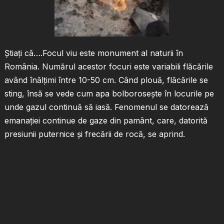
Știați că….Focul viu este monument al naturii în
România. Numărul acestor focuri este variabili flăcările
având înălţimi între 10-50 cm. Când plouă, flăcările se
sting, însă se vede cum apa bolboroseşte în locurile pe
unde gazul continuă să iasă. Fenomenul se datorează
emanaţiei continue de gaze din pamânt, care, datorită
presiunii puternice şi frecării de rocă, se aprind.