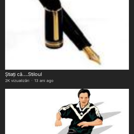
Știați că….Stiloul
2K
vizualizări
·
13 ani ago