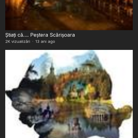
Știați că…. Peștera Scărișoara
2K
vizualizări
·
13 ani ago