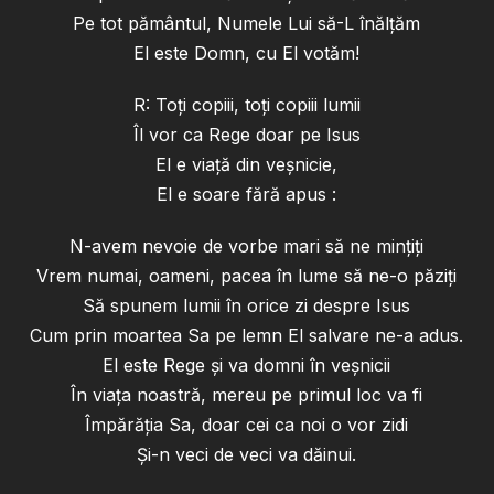
Pe tot pământul, Numele Lui să-L înălţăm
El este Domn, cu El votăm!
R: Toţi copiii, toţi copiii lumii
Îl vor ca Rege doar pe Isus
El e viaţă din veşnicie,
El e soare fără apus :
N-avem nevoie de vorbe mari să ne minţiţi
Vrem numai, oameni, pacea în lume să ne-o păziţi
Să spunem lumii în orice zi despre Isus
Cum prin moartea Sa pe lemn El salvare ne-a adus.
El este Rege şi va domni în veşnicii
În viaţa noastră, mereu pe primul loc va fi
Împărăţia Sa, doar cei ca noi o vor zidi
Şi-n veci de veci va dăinui.