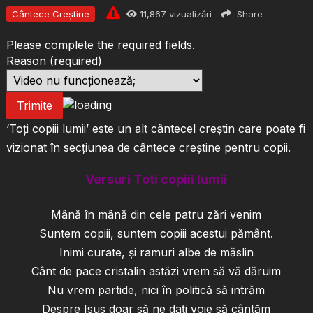
Cântece Creștine
11,867
vizualizări
Share
Please complete the required fields.
Reason
(required)
Trimite
‘Toți copiii lumii’ este un alt cântecel creștin care poate fi
vizionat în secțiunea de cântece creștine pentru copii.
Versuri Toti copiii lumii
Mână în mână din cele patru zări venim
Suntem copiii, suntem copiii acestui pământ.
Inimi curate, şi ramuri albe de măslin
Cânt de pace cristalin astăzi vrem să vă dăruim
Nu vrem partide, nici în politică să intrăm
Despre Isus doar să ne daţi voie să cântăm