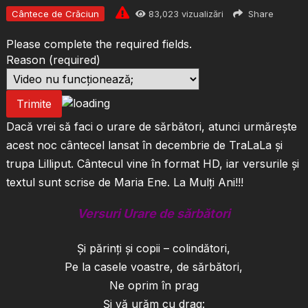
Cântece de Crăciun
83,023
vizualizări
Share
Please complete the required fields.
Reason
(required)
Trimite
Dacă vrei să faci o urare de sărbători, atunci urmărește
acest noc cântecel lansat în decembrie de TraLaLa și
trupa Lilliput. Cântecul vine în format HD, iar versurile și
textul sunt scrise de Maria Ene. La Mulți Ani!!!
Versuri Urare de sărbători
Şi părinţi şi copii – colindători,
Pe la casele voastre, de sărbători,
Ne oprim în prag
Şi vă urăm cu drag: