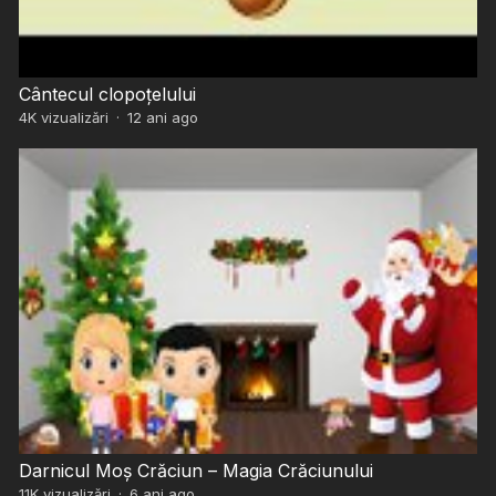
Cântecul clopoțelului
4K
vizualizări
·
12 ani ago
Darnicul Moș Crăciun – Magia Crăciunului
11K
vizualizări
·
6 ani ago