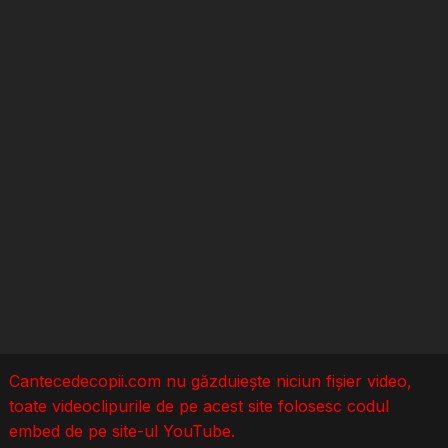
Cantecedecopii.com nu găzduieşte niciun fișier video,
toate videoclipurile de pe acest site folosesc codul
embed de pe site-ul YouTube.