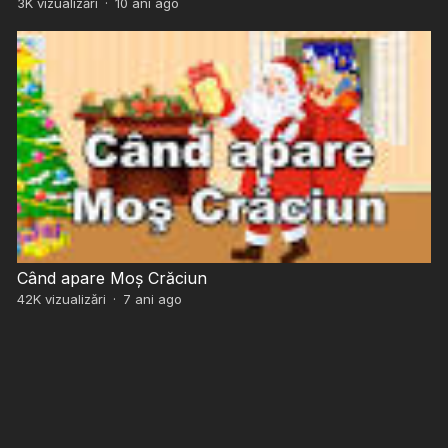
3K
vizualizări
·
10 ani ago
Când apare Moș Crăciun
42K
vizualizări
·
7 ani ago