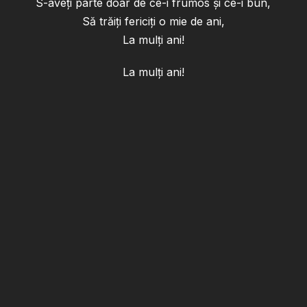
S-aveţi parte doar de ce-i frumos şi ce-i bun,
Să trăiţi fericiţi o mie de ani,
La mulţi ani!
La mulţi ani!