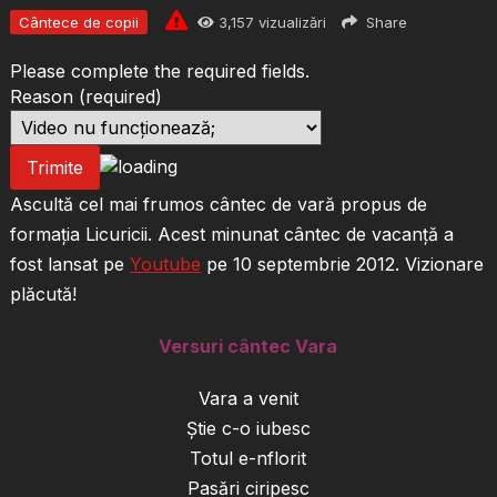
Cântece de copii
3,157
vizualizări
Share
Please complete the required fields.
Reason
(required)
Trimite
Ascultă cel mai frumos cântec de vară propus de
formația Licuricii. Acest minunat cântec de vacanță a
fost lansat pe
Youtube
pe 10 septembrie 2012. Vizionare
plăcută!
Versuri cântec Vara
Vara a venit
Știe c-o iubesc
Totul e-nflorit
Pasări ciripesc