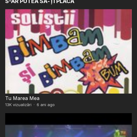
S-AR PUTEA SĂ-ȚI PLACĂ
Tu Marea Mea
13K
vizualizări
·
6 ani ago