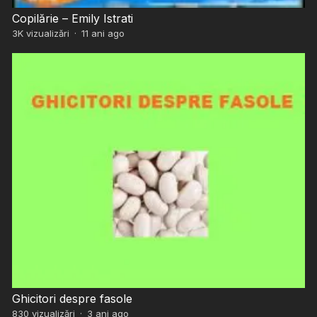
Copilărie – Emily Istrati
3K
vizualizări
·
11 ani ago
Ghicitori despre fasole
830
vizualizări
·
3 ani ago