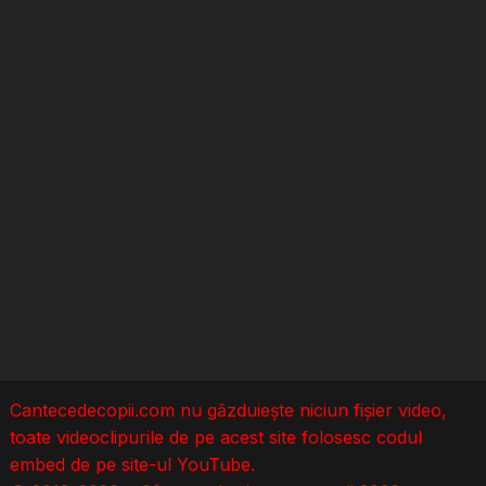
Cantecedecopii.com nu găzduieşte niciun fișier video,
toate videoclipurile de pe acest site folosesc codul
embed de pe site-ul YouTube.