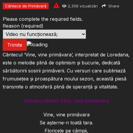
Cântece de Primăvară
2,358
vizualizări
Share
Please complete the required fields.
Reason
(required)
Trimite
Cântecul ‘Vine, vine primăvara’, interpretat de Loredana,
este o melodie plină de optimism și bucurie, dedicată
sărbătoririi sosirii primăverii. Cu versuri care subliniază
frumusețea și proaspătura noului sezon, această piesă
transmite o atmosferă plină de speranță și vitalitate.
Versuri cântec Vine, vine primăvara
Vine, vine primăvara
Se așterne-n toată tara.
Floricele pe câmpii,