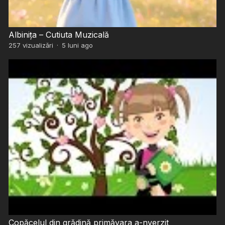
Albinița – Cutiuta Muzicală
257
vizualizări
·
5 luni ago
Copăcelul din grădină primăvara a-nverzit