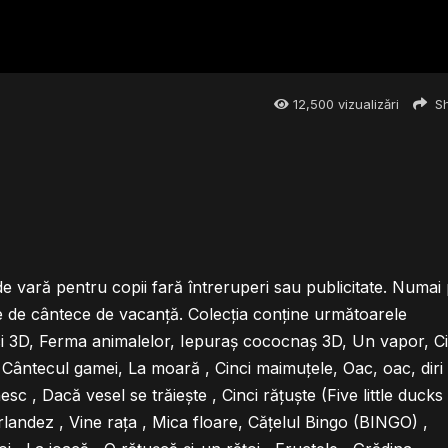
12,500
vizualizări
Sh
e vară pentru copii fară întreruperi sau publicitate. Numai
 de cântece de vacanță. Colecția conține următoarele
ici 3D, Ferma animalelor, Iepuraș cococnaș 3D, Un vapor, Ci
 Cântecul gamei, La moară , Cinci maimuțele, Oac, oac, diri 
c , Dacă vesel se trăiește , Cinci rățuște (Five little ducks
landez , Vine rața , Mica floare, Cățelul Bingo (BINGO) ,