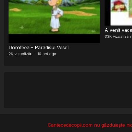
A venit vac
33K
vizualizări
Doroteea – Paradisul Vesel
2K
vizualizări
·
10 ani ago
Cantecedecopii.com nu găzduieşte nici