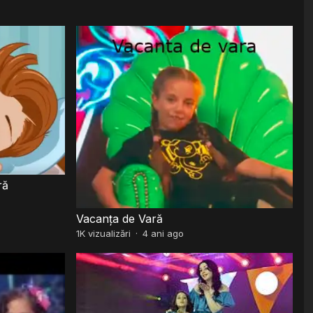
ră
Vacanța de Vară
1K
vizualizări
·
4 ani ago