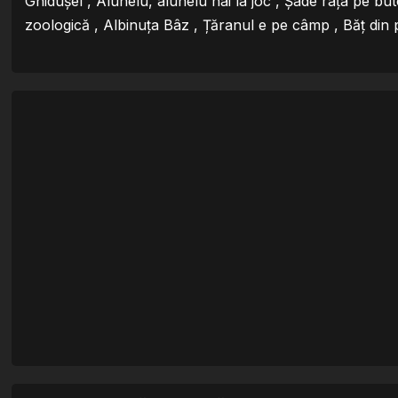
Ghidușel , Alunelu, alunelu hai la joc , Șade rața pe but
zoologică , Albinuța Bâz , Țăranul e pe câmp , Băț din 