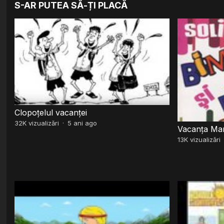
S-AR PUTEA SĂ-ȚI PLACĂ
Clopoțelul vacanței
32K
vizualizări
·
5 ani ago
Vacanța Ma
13K
vizualizări