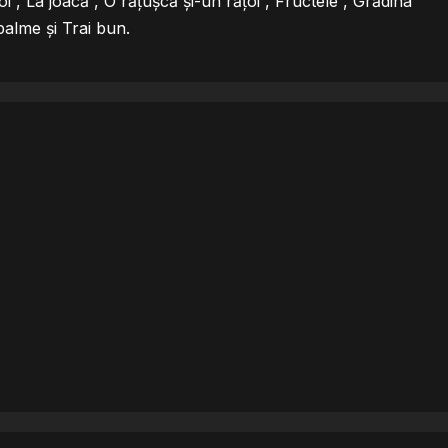
oi , La joacă , O rățușcă și-un rățoi , Fructele , Grădina
palme și Trai bun.