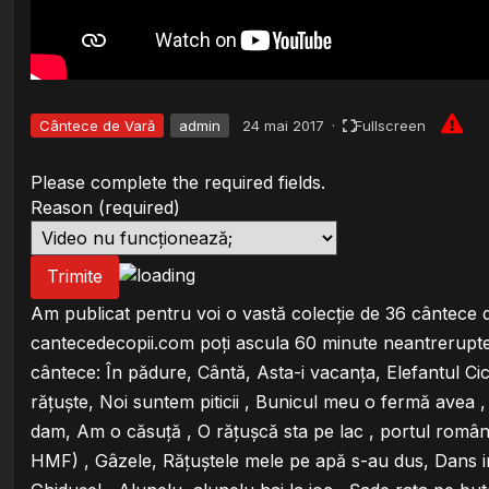
Cântece de Vară
admin
24 mai 2017
·
Fullscreen
Please complete the required fields.
Reason
(required)
Trimite
Am publicat pentru voi o vastă colecție de 36 cântece d
cantecedecopii.com poți ascula 60 minute neantrerupte
cântece: În pădure, Cântă, Asta-i vacanța, Elefantul C
rățuște, Noi suntem piticii , Bunicul meu o fermă avea ,
dam, Am o căsuță , O rățușcă sta pe lac , portul românes
HMF) , Gâzele, Rățuștele mele pe apă s-au dus, Dans ir