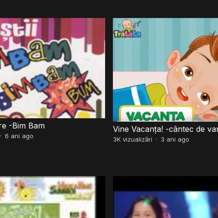
re -Bim Bam
Vine Vacanța! -cântec de va
·
6 ani ago
3K
vizualizări
·
3 ani ago