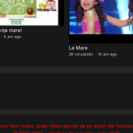
anța mare!
·
6 ani ago
La Mare
3K
vizualizări
·
10 ani ago
un fișier video, toate videoclipurile de pe acest site folos