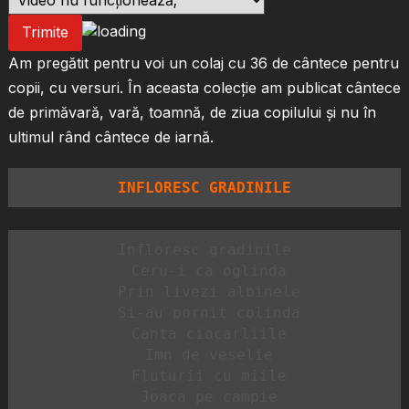
Trimite
Am pregătit pentru voi un colaj cu 36 de cântece pentru
copii, cu versuri. În aceasta colecție am publicat cântece
de primăvară, vară, toamnă, de ziua copilului și nu în
ultimul rând cântece de iarnă.
INFLORESC GRADINILE
Infloresc gradinile

 Ceru-i ca oglinda

 Prin livezi albinele

 Si-au pornit colinda

 Canta ciocarliile

 Imn de veselie

 Fluturii cu miile

 Joaca pe campie
