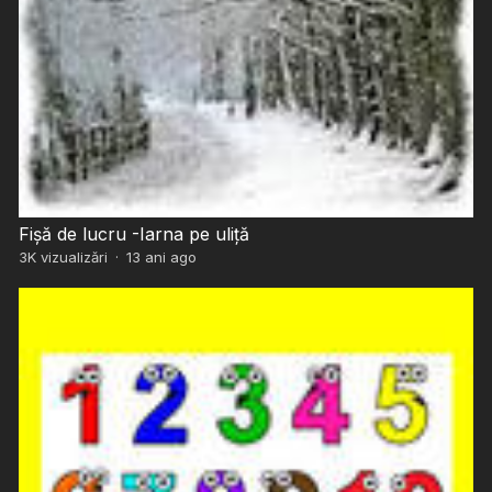
Fișă de lucru -Iarna pe uliță
3K
vizualizări
·
13 ani ago