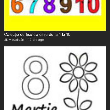
Colecție de fișe cu cifre de la 1 la 10
3K
vizualizări
·
12 ani ago