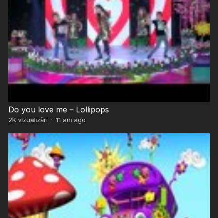
Do you love me – Lollipops
2K
vizualizări
·
11 ani ago