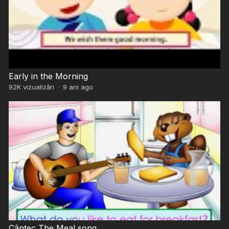
Early in the Morning
92K
vizualizări
·
9 ani ago
Cântec The Meal song