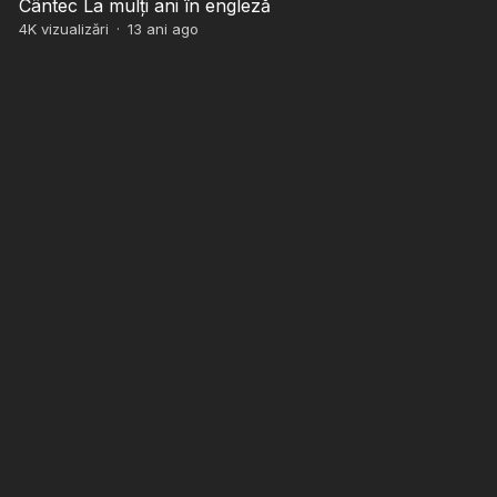
Cântec La mulți ani în engleză
4K
vizualizări
·
13 ani ago