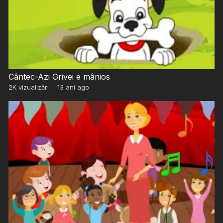
Cântec-Azi Grivei e mânios
2K
vizualizări
·
13 ani ago