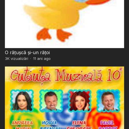
O rățușcă și-un rățoi
3K
vizualizări
·
11 ani ago