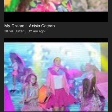
My Dream – Anisia Gațcan
3K
vizualizări
·
12 ani ago