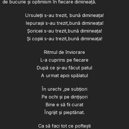
de bucurie și optimism în fiecare dimineață.
Ursuleţii s-au trezit, bună dimineaţa!
Iepuraşii s-au trezit,bună dimineaţa!
Şoriceii s-au trezit,bună dimineaţa!
Şi copiii s-au trezit,bună dimineaţa!
Ritmul de înviorare
L-a cuprins pe fiecare
După ce şi-au făcut patul
A urmat apoi spălatul
În urechi ,pe subţiori
Pe ochi şi pe dinţişori
Bine e să fii curat
Îngrijit şi pieptănat.
Ca să faci tot ce pofteşti