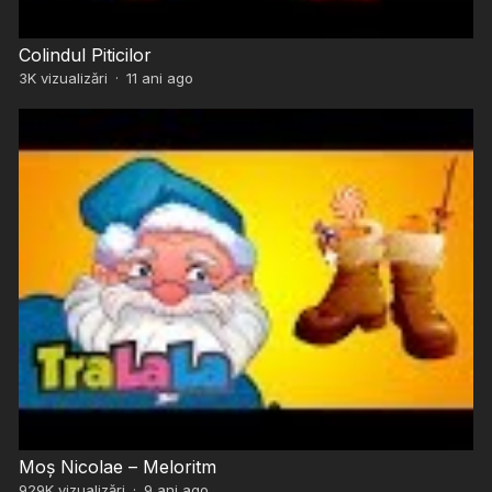
Colindul Piticilor
3K
vizualizări
·
11 ani ago
Moș Nicolae – Meloritm
929K
vizualizări
·
9 ani ago