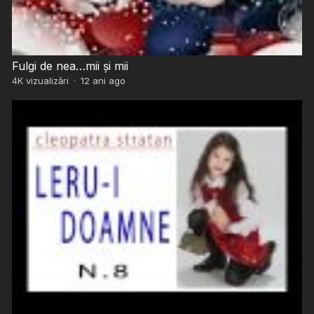
Fulgi de nea…mii și mii
4K
vizualizări
·
12 ani ago