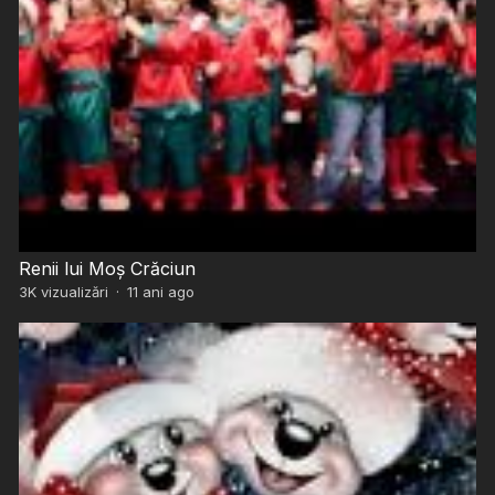
Renii lui Moș Crăciun
3K
vizualizări
·
11 ani ago