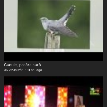
Cucule, pasăre sură
3K
vizualizări
·
11 ani ago