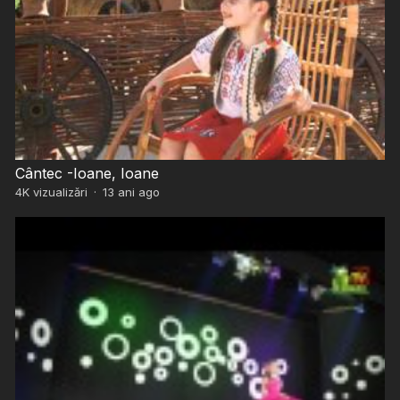
Cântec -Ioane, Ioane
4K
vizualizări
·
13 ani ago