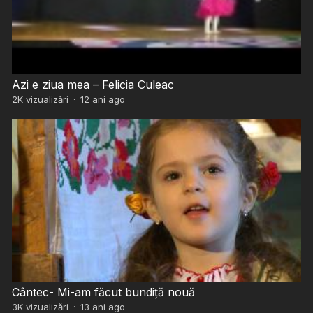
Azi e ziua mea – Felicia Culeac
2K
vizualizări
·
12 ani ago
Cântec- Mi-am făcut bundiță nouă
3K
vizualizări
·
13 ani ago