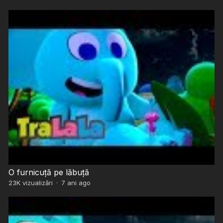
O furnicuță pe lăbuță
23K
vizualizări
·
7 ani ago