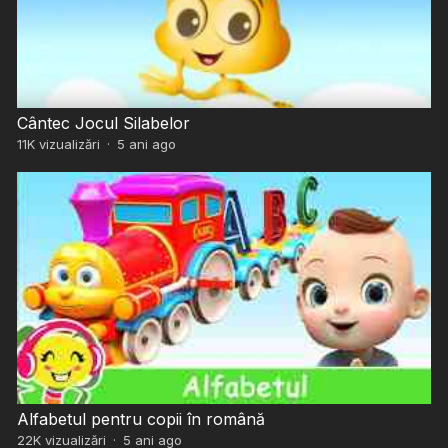
Cântec Jocul Silabelor
11K
vizualizări
·
5 ani ago
Alfabetul pentru copii în română
22K
vizualizări
·
5 ani ago