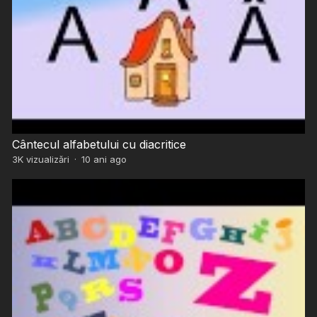
Cântecul alfabetului cu diacritice
3K
vizualizări
·
10 ani ago