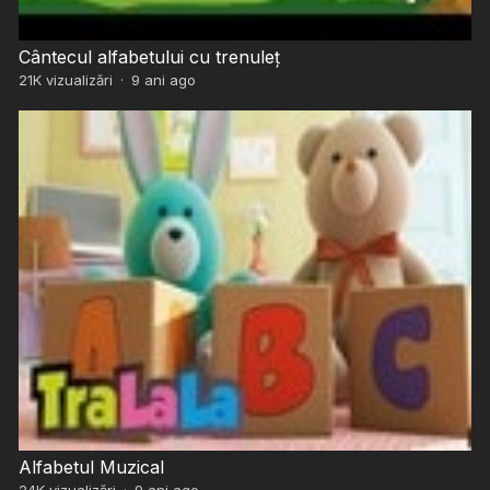
Cântecul alfabetului cu trenuleț
21K
vizualizări
·
9 ani ago
Alfabetul Muzical
24K
vizualizări
·
9 ani ago