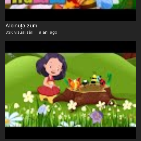
Albinuța zum
33K
vizualizări
·
8 ani ago