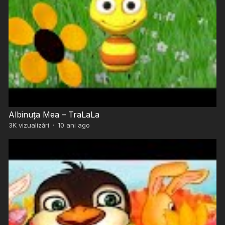
Albinuța Mea – TraLaLa
3K
vizualizări
·
10 ani ago