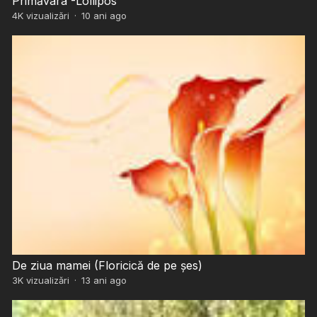
Primăvara -Lollipos
4K
vizualizări
·
10 ani ago
De ziua mamei (Floricică de pe șes)
3K
vizualizări
·
13 ani ago