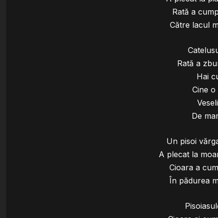
Rată a cumpă
Către lacul m
Catelusu
Rată a zbur
Hai c
Cine o
Vesel
De mam
Un pisoi vărg
A plecat la moa
Cioara a cump
În pădurea ma
Pisoiasu