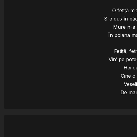
O fetiţă m
S-a dus în pă
Mure n-a g
În poiana ma
Fetiţă, fe
Vin’ pe pote
Hai c
Cine o
Vesel
De mam