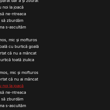
părat dar a şi zburat
u noi la joacă
 să ne-ntreaca
i să zburdăm
a s-ascultăm
mos, mic şi mofturos
coală cu burtică goală
rtat că nu a mâncat
urtică toată ziulica
umos, mic şi mofturos
rtat că nu ai mâncat
u noi la joacă
 să ne-ntreaca
i să zburdăm
a s-ascultăm