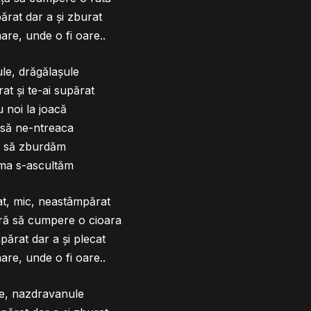
rat dar a şi zburat
are, unde o fi oare..
le, drăgălaşule
at şi te-ai supărat
u noi la joacă
 să ne-ntreaca
i să zburdăm
a s-ascultăm
at, mic, neastâmpărat
ră să cumpere o cioara
ărat dar a şi plecat
re, unde o fi oare..
le, nazdravanule