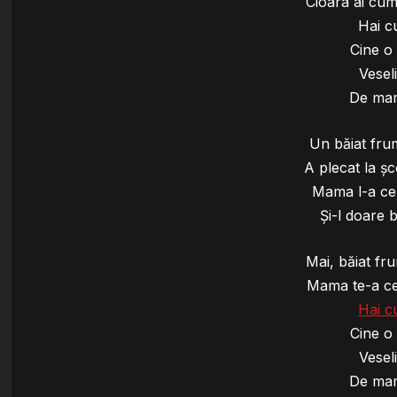
Cioara ai cum
Hai c
Cine o
Vesel
De mam
Un băiat fru
A plecat la ş
Mama l-a ce
Şi-l doare b
Mai, băiat fr
Mama te-a ce
Hai c
Cine o
Vesel
De mam