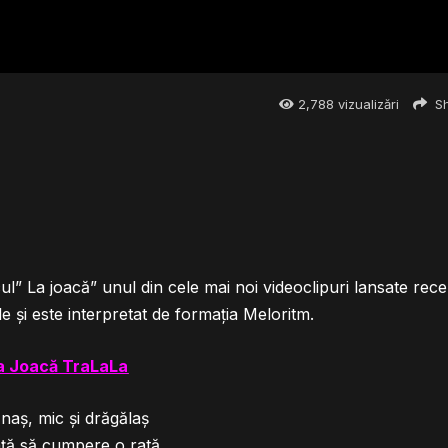
2,788
vizualizări
Sh
” La joacă” unul din cele mai noi videoclipuri lansate rece
e şi este interpretat de formaţia Meloritm.
La Joacă TraLaLa
naş, mic şi drăgălaş
aţă să cumpere o rată