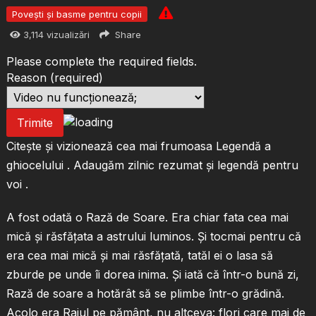
Povești și basme pentru copii
3,114
vizualizări
Share
Please complete the required fields.
Reason
(required)
Trimite
Citește și vizionează cea mai frumoasa Legendă a
ghiocelului . Adaugăm zilnic rezumat și legendă pentru
voi .
A fost odată o Rază de Soare. Era chiar fata cea mai
mică şi răsfăţata a astrului luminos. Şi tocmai pentru că
era cea mai mică şi mai răsfăţată, tatăl ei o lasa să
zburde pe unde îi dorea inima. Şi iată că într-o bună zi,
Rază de soare a hotărât să se plimbe într-o grădină.
Acolo era Raiul pe pământ, nu altceva: flori care mai de