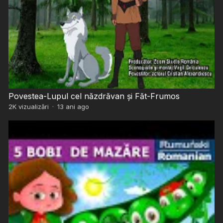
Povestea-Lupul cel năzdrăvan şi Făt-Frumos
2K
vizualizări
·
13 ani ago