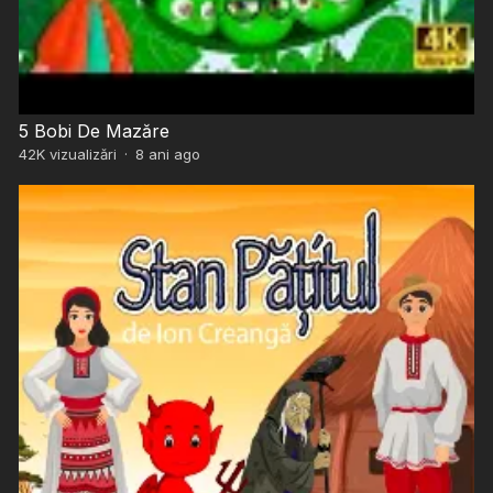
5 Bobi De Mazăre
42K
vizualizări
·
8 ani ago