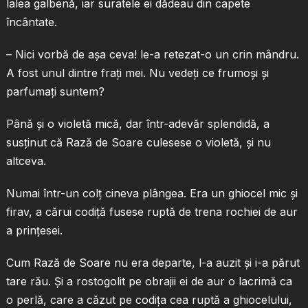
lalea galbenă, iar suratele ei dădeau din capete
încântate.
– Nici vorbă de aşa ceva! le-a retezat-o un crin mândru.
A fost unul dintre fraţi mei. Nu vedeţi ce frumoşi şi
parfumaţi suntem?
Până şi o violetă mică, dar într-adevăr splendidă, a
susţinut că Rază de Soare culesese o violetă, şi nu
altceva.
Numai într-un colţ cineva plângea. Era un ghiocel mic şi
firav, a cărui codiţă fusese ruptă de trena rochiei de aur
a prinţesei.
Cum Rază de Soare nu era departe, l-a auzit şi i-a părut
tare rău. Şi a rostogolit pe obrajii ei de aur o lacrimă ca
o perlă, care a căzut pe codiţa cea ruptă a ghiocelului,