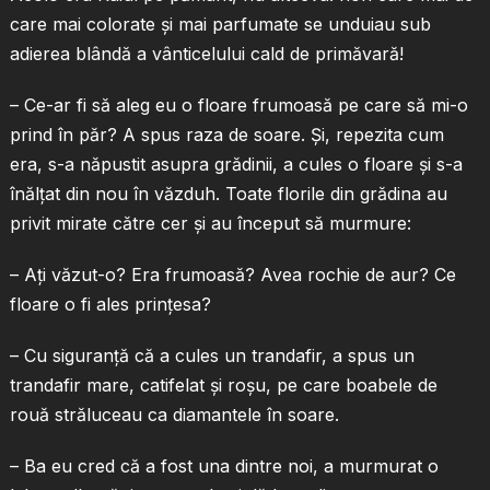
care mai colorate şi mai parfumate se unduiau sub
adierea blândă a vânticelului cald de primăvară!
– Ce-ar fi să aleg eu o floare frumoasă pe care să mi-o
prind în păr? A spus raza de soare. Şi, repezita cum
era, s-a năpustit asupra grădinii, a cules o floare şi s-a
înălţat din nou în văzduh. Toate florile din grădina au
privit mirate către cer şi au început să murmure:
– Aţi văzut-o? Era frumoasă? Avea rochie de aur? Ce
floare o fi ales prinţesa?
– Cu siguranţă că a cules un trandafir, a spus un
trandafir mare, catifelat şi roşu, pe care boabele de
rouă străluceau ca diamantele în soare.
– Ba eu cred că a fost una dintre noi, a murmurat o