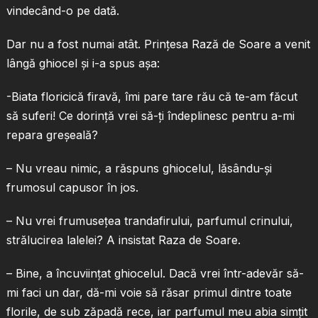
vindecând-o pe dată.
Dar nu a fost numai atât. Prinţesa Rază de Soare a venit
lângă ghiocel şi i-a spus aşa:
-Biata floricică firavă, îmi pare tare rău că te-am făcut
să suferi! Ce dorinţă vrei să-ţi îndeplinesc pentru a-mi
repara greşeală?
– Nu vreau nimic, a răspuns ghiocelul, lăsându-şi
frumosul capusor în jos.
– Nu vrei frumuseţea trandafirului, parfumul crinului,
strălucirea lalelei? A insistat Raza de Soare.
– Bine, a încuviinţat ghiocelul. Dacă vrei într-adevăr să-
mi faci un dar, dă-mi voie să răsar primul dintre toate
florile, de sub zăpadă rece, iar parfumul meu abia simţit