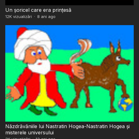
Un șoricel care era prințesă
12K
vizualizări
·
8 ani ago
Năzdrăvăniile lui Nastratin Hogea-Nastratin Hogea și
misterele universului
2K
vizualizări
·
13 ani ago