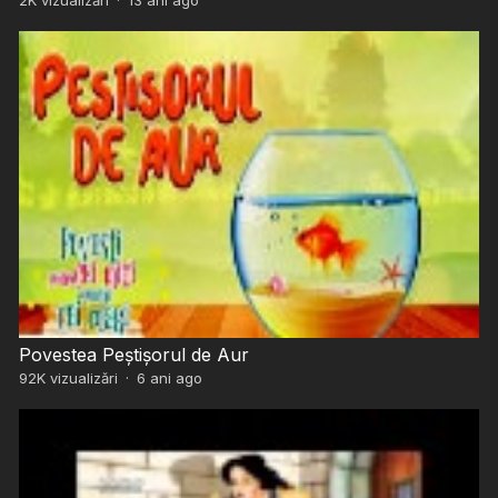
Povestea Peștișorul de Aur
92K
vizualizări
·
6 ani ago