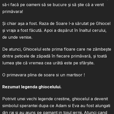
să-i facă pe oameni să se bucure şi să ştie că a venit
primăvara!
Şi chiar aşa a fost. Raza de Soare l-a sărutat pe Ghiocel
şi vraja a fost făcută. Apoi a dispărut în înaltul cerului,
de unde venise.
De atunci, Ghiocelul este prima floare care ne zâmbeşte
dintre peticele de zăpadă în fiecare primăvară, şi toată
lumea ştie că vremea cea urâtă este pe sfârşite.
O primavara plina de soare si un martisor !
Rezumat legenda ghiocelului.
Potrivit unei vechi legende crestine, ghiocelul a devenit
simbolul sperantei dupa ce Adam si Eva au fost alungati
din rai si au ajuns pe pamant in toiul iernii. Atunci cand