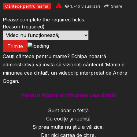
Cântece pentru mama
1,746
vizualizări
Share
Please complete the required fields.
Reason
(required)
Trimite
Cauți cântece pentru mame? Echipa noastră
administrativă vă invită să vizionați cântecul ‘Mama e
minunea cea dintâi!’, un videoclip interpretat de Andra
Gogan.
Versuri Mama e minunea cea dintâi
Sunt doar o fetiţă
Cu codiţe şi rochiţă
Şi prea multe nu ştiu a vă zice,
Dar nici cartea de citire,