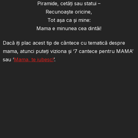
Piramide, cetăţi sau statui –
Recunoaşte oricine,
Tot aşa ca şi mine:
Mama e minunea cea dintâi!
Dacă iți plac acest tip de cântece cu tematică despre
mama, atunci puteți viziona și ‘7 cantece pentru MAMA’
sau ‘
Mama, te iubesc!
’.