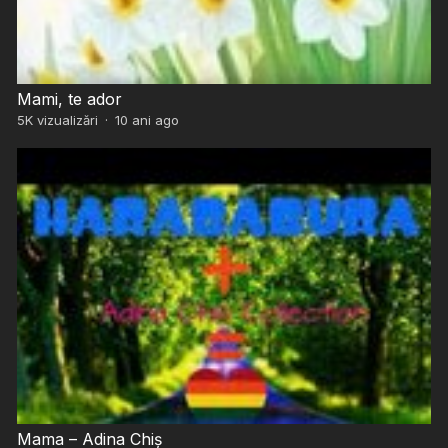
Mami, te ador
5K
vizualizări
·
10 ani ago
Mama – Adina Chiș