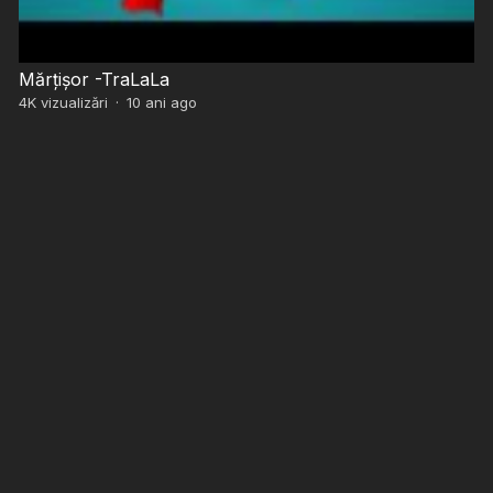
Mărțișor -TraLaLa
4K
vizualizări
·
10 ani ago