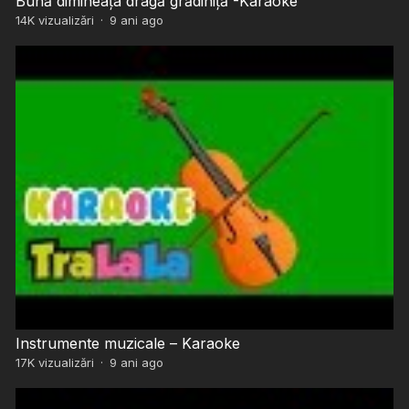
Bună dimineața dragă grădiniță -Karaoke
14K
vizualizări
·
9 ani ago
Instrumente muzicale – Karaoke
17K
vizualizări
·
9 ani ago