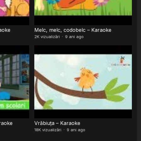
raoke
Melc, melc, codobelc – Karaoke
2K
vizualizări
·
9 ani ago
raoke
Vrăbiuța – Karaoke
18K
vizualizări
·
9 ani ago