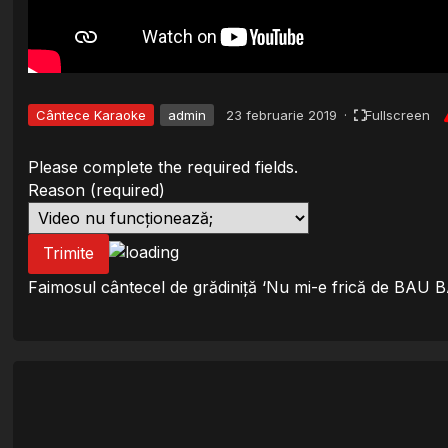
Cântece Karaoke
admin
23 februarie 2019
·
Fullscreen
Please complete the required fields.
Reason
(required)
Trimite
Faimosul cântecel de grădiniță ‘Nu mi-e frică de BAU BA