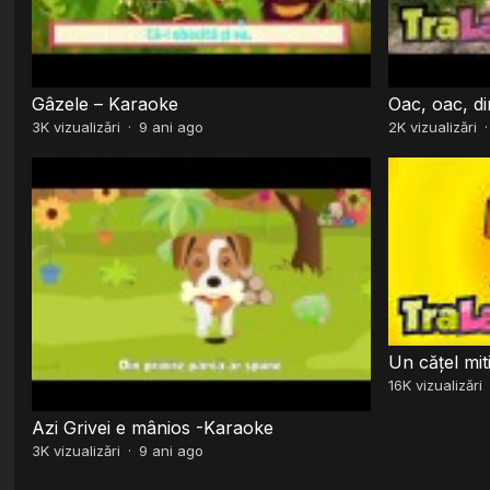
Gâzele – Karaoke
Oac, oac, di
3K
vizualizări
·
9 ani ago
2K
vizualizări
Un cățel mit
16K
vizualizări
Azi Grivei e mânios -Karaoke
3K
vizualizări
·
9 ani ago