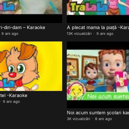
ri-diri-dam – Karaoke
A plecat mama la piață -Ka
·
9 ani ago
13K
vizualizări
·
9 ani ago
itel -Karaoke
·
9 ani ago
Noi acum suntem școlari ka
3K
vizualizări
·
8 ani ago