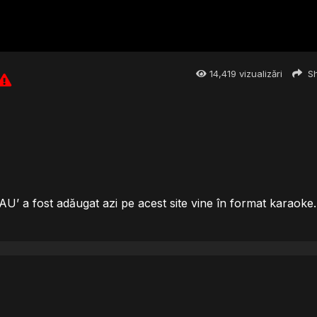
14,419
vizualizări
Sh
U’ a fost adăugat azi pe acest site vine în format karaoke.