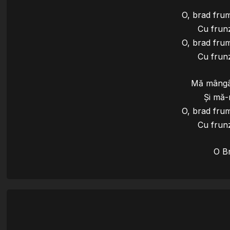
O, brad fru
Cu frun
O, brad fru
Cu frun
Mă mângâi
Și mă-
O, brad fru
Cu frun
O B