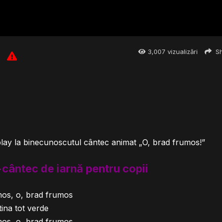
3,007
vizualizări
Sh
n
 play la binecunoscutul cântec animat „O, brad frumos!”
cântec de iarnă pentru copii
mos, o, brad frumos
ina tot verde
mos, o, brad frumos