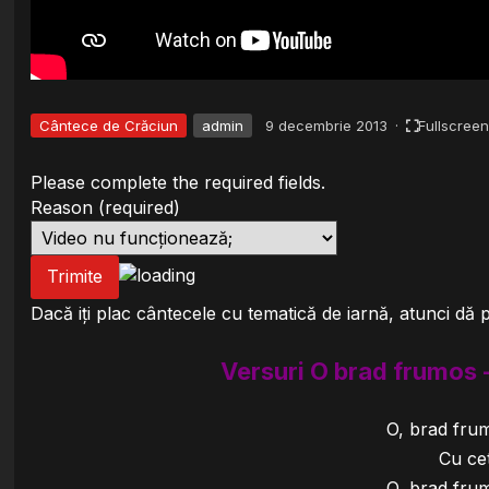
Cântece de Crăciun
admin
9 decembrie 2013
·
Fullscree
Please complete the required fields.
Reason
(required)
Trimite
Dacă iți plac cântecele cu tematică de iarnă, atunci dă
Versuri O brad frumos -
O, brad fru
Cu cet
O, brad fru