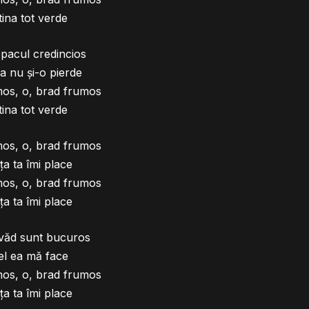
ina tot verde
opacul credincios
a nu și-o pierde
mos, o, brad frumos
ina tot verde
mos, o, brad frumos
ța ta îmi place
mos, o, brad frumos
ța ta îmi place
văd sunt bucuros
el ea mă face
mos, o, brad frumos
ța ta îmi place