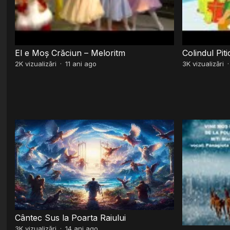
El e Moș Crăciun – Meloritm
Colindul Piti
2K
vizualizări
·
11 ani ago
3K
vizualizări
Cântec Sus la Poarta Raiului
3K
vizualizări
·
14 ani ago