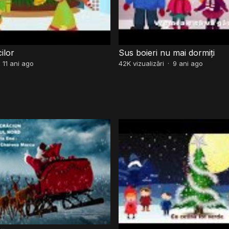
cilor
Sus boieri nu mai dormiți
·
11 ani ago
42K
vizualizări
·
9 ani ago