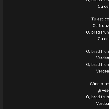
Cu cet
Tu ești c
Ce frunz
O, brad fru
Cu cet
O, brad fru
Verdea
O, brad fru
Verdea
Când o re
Și ves
O, brad fru
Verdea