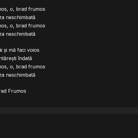
mos, o, brad frumos
za neschimbată
mos, o, brad frumos
za neschimbată
 și mă faci voios
ntărești îndată
mos, o, brad frumos
za neschimbată
rad Frumos