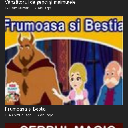
Vânzătorul de șepci și maimuțele
12K
vizualizări
·
7 ani ago
Frumoasa și Bestia
134K
vizualizări
·
6 ani ago