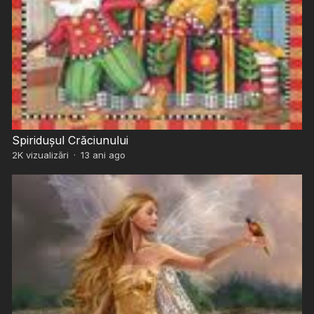
Spiridușul Crăciunului
2K
vizualizări
·
13 ani ago