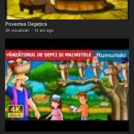
Povestea Degețica
3K
vizualizări
·
13 ani ago