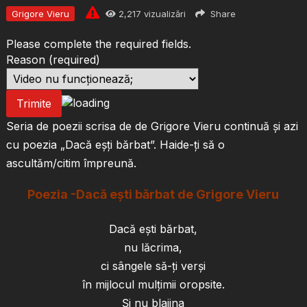
Grigore Vieru
2,217
vizualizări
Share
Please complete the required fields.
Reason
(required)
Trimite
Seria de poezii scrisa de de Grigore Vieru continuă și azi
cu poezia „Dacă eşți bărbat”. Haide-ți să o
ascultăm/citim împreună.
Poezia -Dacă eşti bărbat de Grigore Vieru
Dacă eşti bărbat,
nu lăcrima,
ci sângele să-ţi verşi
în mijlocul mulţimii oropsite.
Şi nu blajina