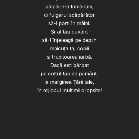
pâlpâire-a lumânării,
ci fulgerul scăpărător
să-l porţi în mâini.
Şi-al tău cuvânt
să-l înţeleagă pe deplin
măicuţa ta, copiii
şi truditoarea iarbă.
Dacă eşti bărbat
pe colţul tău de pământ,
la marginea Ţării tale,
în mijlocul mulţimii oropsite!