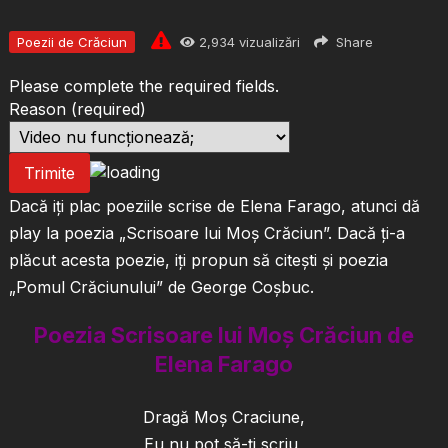
Poezii de Crăciun
2,934
vizualizări
Share
Please complete the required fields.
Reason
(required)
Trimite
Dacă iți plac poeziile scrise de Elena Farago, atunci dă
play la poezia „Scrisoare lui Moș Crăciun”. Dacă ți-a
plăcut acesta poezie, iți propun să citești și poezia
„Pomul Crăciunului” de George Coșbuc.
Poezia Scrisoare lui Moș Crăciun de
Elena Farago
Dragă Moș Craciune,
Eu nu pot să-ți scriu,