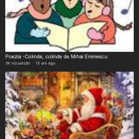
Poezia -Colinde, colinde de Mihai Eminescu
3K
vizualizări
·
13 ani ago