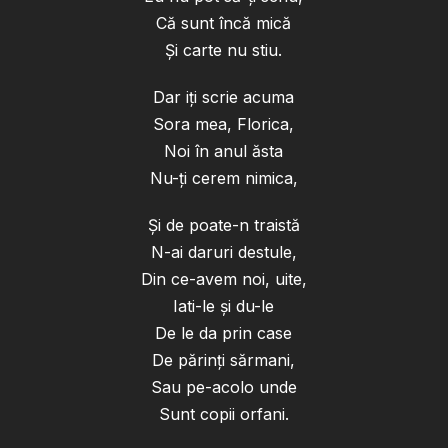
Că sunt încă mică
Și carte nu stiu.
Dar iți scrie acuma
Sora mea, Florica,
Noi în anul ăsta
Nu-ți cerem nimica,
Și de poate-n traistă
N-ai daruri destule,
Din ce-avem noi, uite,
Iati-le și du-le
De le da prin case
De părinți sărmani,
Sau pe-acolo unde
Sunt copii orfani.