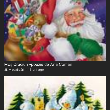
Moș Crăciun -poezie de Ana Coman
3K
vizualizări
·
13 ani ago