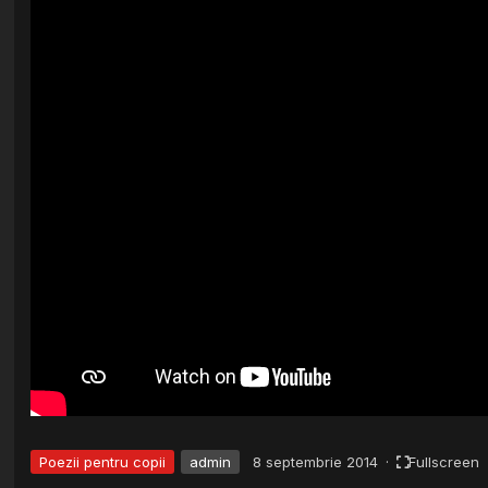
Poezii pentru copii
admin
8 septembrie 2014
·
Fullscreen