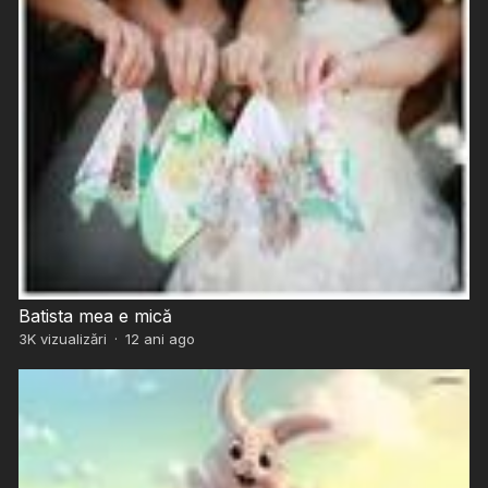
Batista mea e mică
3K
vizualizări
·
12 ani ago