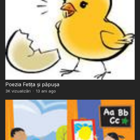
Poezia Fetița și păpușa
3K
vizualizări
·
13 ani ago