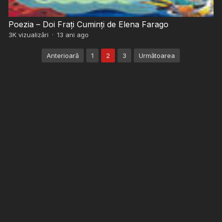
Poezia – Doi Frați Cuminți de Elena Farago
3K
vizualizări
·
13 ani ago
Paginație
Anterioară
1
2
3
Următoarea
articole