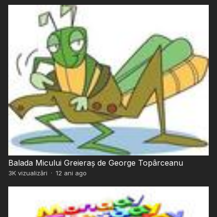
Balada Micului Greieraș de George Topârceanu
3K
vizualizări
·
12 ani ago