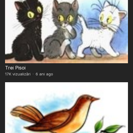
Trei Pisoi
17K
vizualizări
·
6 ani ago