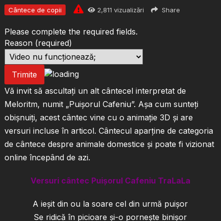
Cântece de copii
2,811
vizualizări
Share
Please complete the required fields.
Reason
(required)
Trimite
Vă invit să ascultați un alt cântecel interpretat de
Meloritm, numit „Puișorul Cafeniu”. Așa cum sunteți
obișnuiți, acest cântec vine cu o animație 3D și are
versuri incluse în articol. Cântecul aparține de categoria
de cântece despre animale domestice și poate fi vizionat
online începând de azi.
Versuri cântec Puișorul Cafeniu TraLaLa
A ieșit din ou la soare cel din urmă puișor
Se ridică în picioare și-o pornește binișor