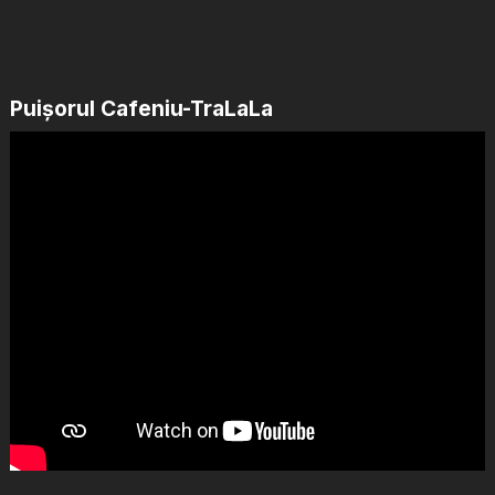
Puișorul Cafeniu-TraLaLa