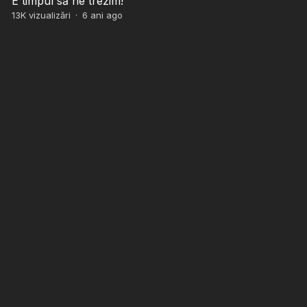
E timpul să ne trezim!
13K
vizualizări
·
6 ani ago