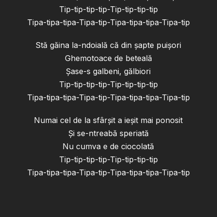
Tip-tip-tip-tip-Tip-tip-tip-tip
Tipa-tipa-tipa-Tipa-tip-Tipa-tipa-tipa-Tipa-tip
Stă găina la-ndoială că din șapte puișori
Ghemotoace de beteală
Șase-s galbeni, gălbiori
Tip-tip-tip-tip-Tip-tip-tip-tip
Tipa-tipa-tipa-Tipa-tip-Tipa-tipa-tipa-Tipa-tip
Numai cel de la sfârșit a ieșit mai ponosit
Și se-ntreabă speriată
Nu cumva e de ciocolată
Tip-tip-tip-tip-Tip-tip-tip-tip
Tipa-tipa-tipa-Tipa-tip-Tipa-tipa-tipa-Tipa-tip