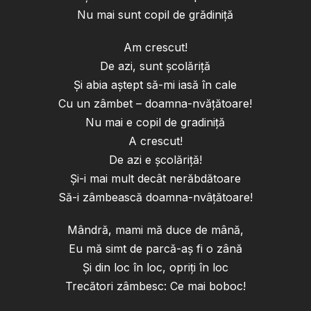
Nu mai sunt copil de grădiniță
Am crescut!
De azi, sunt școlăriță
Și abia aștept să-mi iasă în cale
Cu un zâmbet – doamna-nvățătoare!
Nu mai e copil de gradiniță
A crescut!
De azi e școlăriță!
Și-i mai mult decât nerăbdătoare
Să-i zâmbească doamna-nvâțătoare!
Mândră, mami mă duce de mână,
Eu mă simt de parcă-aș fi o zână
Și din loc în loc, opriți în loc
Trecători zâmbesc: Ce mai boboc!