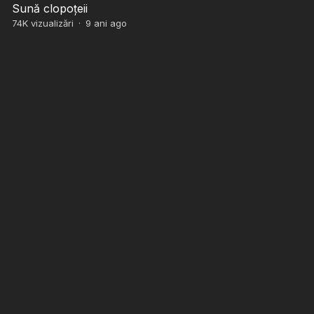
Sună clopoțeii
74K
vizualizări
·
9 ani ago