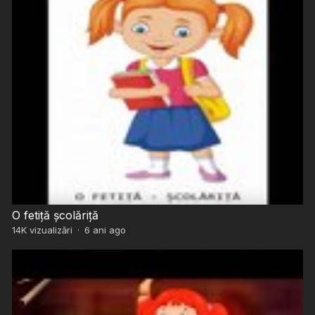
O fetiță școlăriță
14K
vizualizări
·
6 ani ago