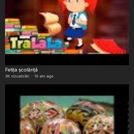
Fetița școlăriță
3K
vizualizări
·
10 ani ago