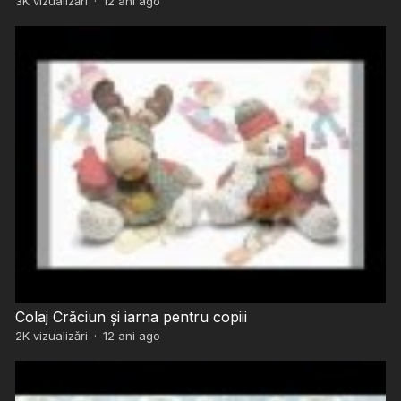
3K
vizualizări
·
12 ani ago
Colaj Crăciun și iarna pentru copiii
2K
vizualizări
·
12 ani ago