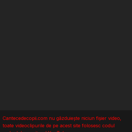
Cantecedecopii.com nu găzduieşte niciun fișier video,
toate videoclipurile de pe acest site folosesc codul