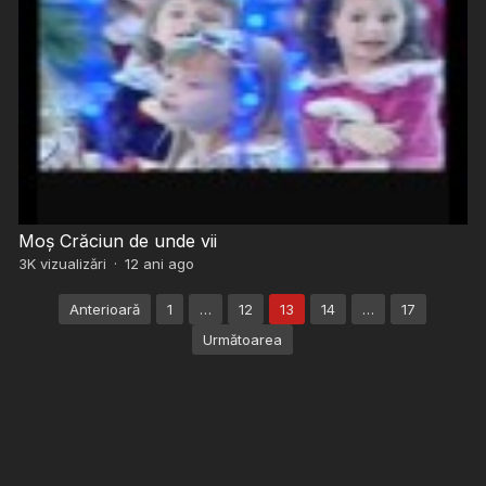
Moș Crăciun de unde vii
3K
vizualizări
·
12 ani ago
Paginație
Anterioară
1
…
12
13
14
…
17
articole
Următoarea