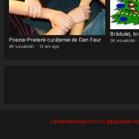
Brăduleț, br
Poezia-Prietenii curățeniei de Dan Faur
3K
vizualizări
4K
vizualizări
·
13 ani ago
Cantecedecopii.com nu găzduieşte nici