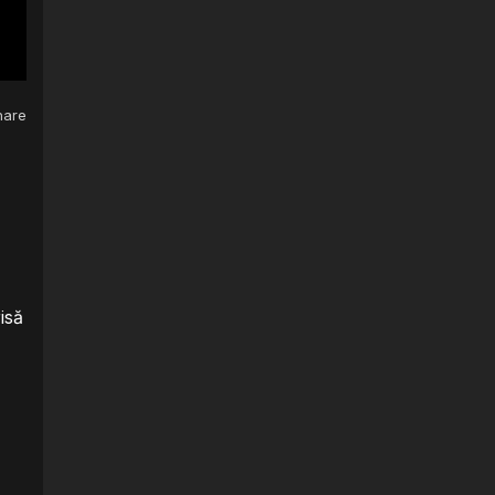
are
isă