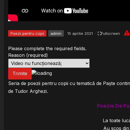
Poezii pentru copii
admin
15 aprilie 2021
·
Fullscreen
Please complete the required fields.
Reason
(required)
Trimite
Seria de poezii pentru copii cu tematică de Paște contin
de Tudor Arghezi.
Poezie De Pa
La toate luc
Au scos din 