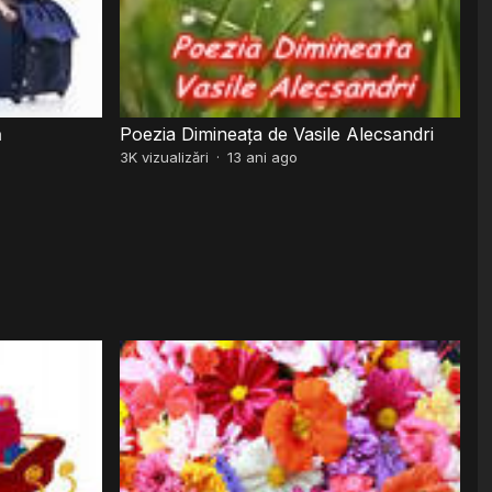
ă
Poezia Dimineața de Vasile Alecsandri
3K
vizualizări
·
13 ani ago