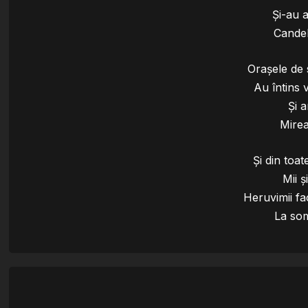
Și-au 
Candel
Orașele de 
Au întins 
Și a
Mirea
Și din toat
Mii ș
Heruvimii f
La som