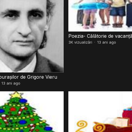
Poezia- Călătorie de vacanț
3K
vizualizări
·
13 ani ago
purașilor de Grigore Vieru
·
13 ani ago