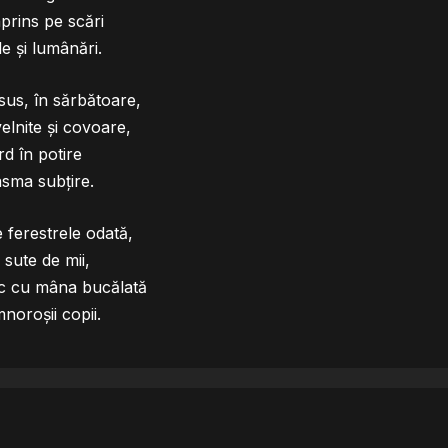
aprins pe scări
e și lumânări.
sus, în sărbătoare,
velnite și covoare,
rd în potire
sma subțire.
e ferestrele odată,
i sute de mii,
ac cu mâna bucălată
noroșii copii.