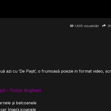
1,605
vizualizări
Sh
uă azi cu ‘De Paști’, o frumoasă poezie in format video, scr
ști – Tudor Arghezi
arnele și balcoanele
cer îngerii icoanele