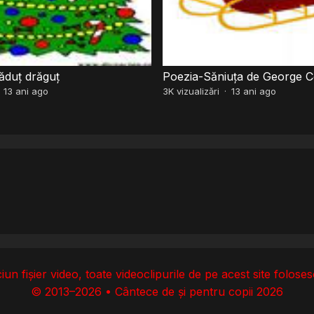
ăduț drăguț
Poezia-Săniuța de George 
·
13 ani ago
3K
vizualizări
·
13 ani ago
un fișier video, toate videoclipurile de pe acest site folos
© 2013–2026 • Cântece de și pentru copii 2026