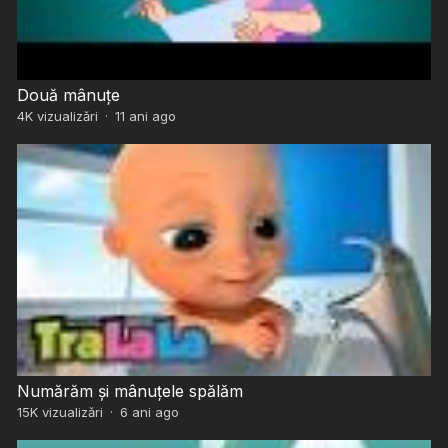
Două mânuțe
4K
vizualizări
·
11 ani ago
Numărăm și mânuțele spălăm
15K
vizualizări
·
6 ani ago