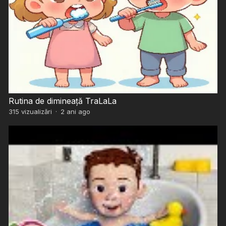
Rutina de dimineață TraLaLa
315
vizualizări
·
2 ani ago