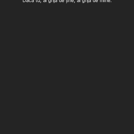
Dacă tu, ai grijă de ține, ai grijă de mine.