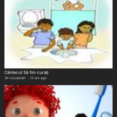
Cântecul Să fim curați
3K
vizualizări
·
13 ani ago