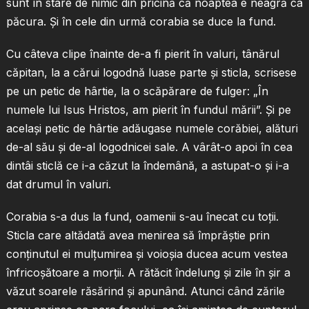
sunt în stare de nimic din pricină că noaptea e neagră ca
păcura. Şi în cele din urmă corabia se duce la fund.
Cu câteva clipe înainte de-a fi pierit în valuri, tânărul
căpitan, la a cărui logodnă luase parte şi sticla, scrisese
pe un petic de hârtie, la o scăpărare de fulger: „În
numele lui Isus Hristos, am pierit în fundul mării”. Şi pe
acelaşi petic de hârtie adăugase numele corăbiei, alături
de-al său şi de-al logodnicei sale. A vârât-o apoi în cea
dintâi sticlă ce i-a căzut la îndemână, a astupat-o şi i-a
dat drumul în valuri.
Corabia s-a dus la fund, oamenii s-au înecat cu toţii.
Sticla care altădată avea menirea să împrăştie prin
conţinutul ei mulţumirea şi voioşia ducea acum vestea
înfricoşătoare a morţii. A rătăcit îndelung şi zile în şir a
văzut soarele răsărind şi apunând. Atunci când zările