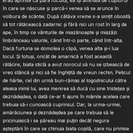
erau aprinse ca para focului, ea îşi amintea de cuptorul
în care se născuse şi parcă-i venea să se arunce în
volbura de scântei. După câtăva vreme s-a simţit obosită
să tot rătăcească zadarnic şi fără nici un rost în larg de
ape, în timp ce vânturile de miazănoapte şi miazăzi
îmbrânceau valurile, când într-o parte, când într-alta.
Dacă furtuna se domolea o clipă, venea alta şi-i lua
locul. Şi totuşi, oricât de amarnică a fost această
rătăcire, biata sticlă a avut norocul să nu se izbească de
vreo stâncă şi nici să fie înghiţită de vreun rechin. Peticul
de hârtie, cel din urmă bun-rămas al logodnicului către
aleasa inimii lui, avea menirea să ducă cu sine tristeţea şi
deznădejdea, o dată ce-ar fi ajuns în mâinile aceleia care
trebuia să-i cunoască cuprinsul. Dar, la urma-urmei,
amărăciunea şi deznădejdea pe care trebuia să le
pricinuiască i se păreau mai puţin decât negura
aşteptării în care se chinuia biata copilă, care nu primise