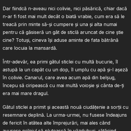
Dar fiindcă n-aveau nici colivie, nici păsărică, chiar dacă
n-ar fi fost mai mult decât o biată vrabie, cum era să le
treacă prin minte să-şi cumpere şi una şi alta numai
pentru că găsiseră un gât de sticlă aruncat de cine ştie
cine? Totuşi, cineva îşi aduse aminte de fata bătrână
care locuia la mansardă.
Într-adevăr, ea primi gâtul sticlei cu multă bucurie, îl
astupă la un capăt cu un dop, îl umplu cu apă şi-l aşeză
în colivie. Canarul, care avea acum apă din belşug,
începu să ciripească cu mai multă voioşie şi cânta de-ţi
era mai mare dragul.
Gâtul sticlei a primit şi această nouă ciudăţenie a sorţii cu
resemnare deplină. La urma-urmei, nu fusese îndeajuns
de fericit în atâtea alte împrejurări, mai ales când
avusese prilejul să plutească în văzduhuri, rătăcind