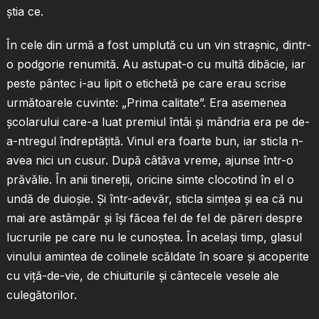
ştia ce.
În cele din urmă a fost umplută cu un vin straşnic, dintr-
o podgorie renumită. Au astupat-o cu multă dibăcie, iar
peste pântec i-au lipit o etichetă pe care erau scrise
următoarele cuvinte: „Prima calitate”. Era asemenea
şcolarului care-a luat premiul întâi şi mândria era pe de-
a-ntregul îndreptăţită. Vinul era foarte bun, iar sticla n-
avea nici un cusur. După câtăva vreme, ajunse într-o
prăvălie. În anii tinereţii, oricine simte clocotind în el o
undă de duioşie. Şi într-adevăr, sticla simţea şi ea că nu
mai are astâmpăr şi îşi făcea fel de fel de păreri despre
lucrurile pe care nu le cunoştea. În acelaşi timp, glasul
vinului amintea de colinele scăldate în soare şi acoperite
cu viţă-de-vie, de chiuiturile şi cântecele vesele ale
culegătorilor.