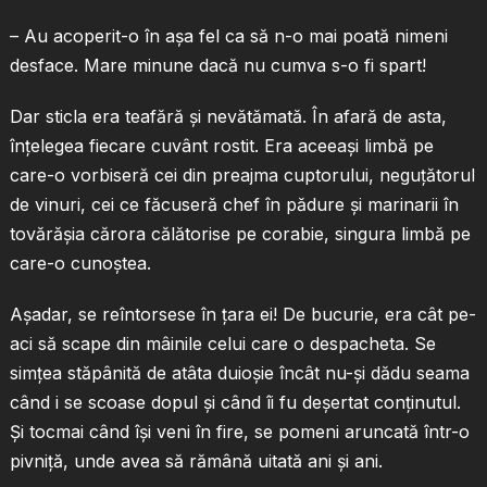
– Au acoperit-o în aşa fel ca să n-o mai poată nimeni
desface. Mare minune dacă nu cumva s-o fi spart!
Dar sticla era teafără şi nevătămată. În afară de asta,
înţelegea fiecare cuvânt rostit. Era aceeaşi limbă pe
care-o vorbiseră cei din preajma cuptorului, neguţătorul
de vinuri, cei ce făcuseră chef în pădure şi marinarii în
tovărăşia cărora călătorise pe corabie, singura limbă pe
care-o cunoştea.
Aşadar, se reîntorsese în ţara ei! De bucurie, era cât pe-
aci să scape din mâinile celui care o despacheta. Se
simţea stăpânită de atâta duioşie încât nu-şi dădu seama
când i se scoase dopul şi când îi fu deşertat conţinutul.
Şi tocmai când îşi veni în fire, se pomeni aruncată într-o
pivniţă, unde avea să rămână uitată ani şi ani.