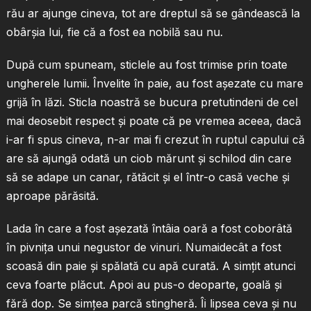
rău ar ajunge cineva, tot are dreptul să se gândească la
obârşia lui, fie că a fost ea nobilă sau nu.
După cum spuneam, sticlele au fost trimise prin toate
ungherele lumii. Învelite în paie, au fost aşezate cu mare
grijă în lăzi. Sticla noastră se bucura pretutindeni de cel
mai deosebit respect şi poate că pe vremea aceea, dacă
i-ar fi spus cineva, n-ar mai fi crezut în ruptul capului că
are să ajungă odată un ciob mărunt şi schilod din care
să se adape un canar, rătăcit şi el într-o casă veche şi
aproape părăsită.
Lada în care a fost aşezată întâia oară a fost coborâtă
în pivniţa unui negustor de vinuri. Numaidecât a fost
scoasă din paie şi spălată cu apă curată. A simţit atunci
ceva foarte plăcut. Apoi au pus-o deoparte, goală şi
fără dop. Se simţea parcă stingheră. Îi lipsea ceva şi nu