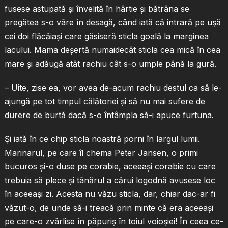
fusese astupată şi învelită în hârtie şi bătrâna se
pregătea s-o vâre în desagă, când iată că intrară pe uşă
cei doi flăcăiaşi care găsiseră sticla goală la marginea
lacului. Mama deşertă numaidecât sticla cea mică în cea
mare şi adăugă atât rachiu cât s-o umple până la gură.
– Uite, zise ea, vor avea de-acum rachiu destul ca să le-
ajungă pe tot timpul călătoriei şi să nu mai sufere de
durere de burtă dacă s-o întâmpla să-i apuce furtuna.
Şi iată în ce chip sticla noastră porni în largul lumii.
Marinarul, pe care îl chema Peter Jansen, o primi
bucuros şi-o duse pe corabie, aceeaşi corabie cu care
trebuia să plece şi tânărul a cărui logodnă avusese loc
în aceeaşi zi. Acesta nu văzu sticla, dar, chiar dac-ar fi
văzut-o, de unde să-i treacă prin minte că era aceeaşi
pe care-o zvârlise în păpuriş în toiul voioşiei! În ceea ce-