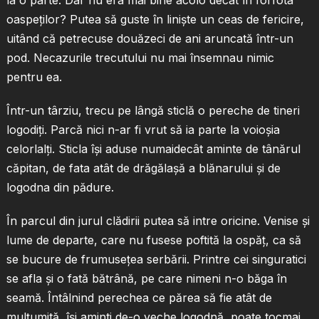
la o parte. Dar nu era mai bine acolo decât în forfota
oaspeţilor? Putea să guste în linişte un ceas de fericire,
uitând că petrecuse douăzeci de ani aruncată într-un
pod. Necazurile trecutului nu mai însemnau nimic
pentru ea.
Într-un târziu, trecu pe lângă sticlă o pereche de tineri
logodiţi. Parcă nici n-ar fi vrut să ia parte la voioşia
celorlalţi. Sticla îşi aduse numaidecât aminte de tânărul
căpitan, de fata atât de drăgălaşă a blănarului şi de
logodna din pădure.
În parcul din jurul clădirii putea să intre oricine. Venise şi
lume de departe, care nu fusese poftită la ospăţ, ca să
se bucure de frumuseţea serbării. Printre cei singuratici
se afla şi o fată bătrână, pe care nimeni n-o băga în
seamă. Întâlnind perechea ce părea să fie atât de
mulţumită, îşi aminti de-o veche logodnă, poate tocmai