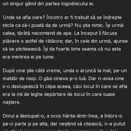
un singur gând din partea logodnicului ei.
Unde se afla oare? Încotro ar fi trebuit să se îndrepte
sticla ca să-i poată da de urmă? Nu ştia nimic. Îşi urmă
calea, târâtă necontenit de ape. La început îi făcuse
plăcere o astfel de rătăcire; dar, în cele din urmă, ajunse
să se plictisească. Îşi da foarte bine seama că nu asta
era menirea ei pe lume.
După cine ştie câtă vreme, unda o aruncă la mal, pe-un
maldăr de nisip. O găsi cineva şi-o luă. Dar n-avea cine
s-o desluşească în clipa aceea, căci locul în care se afla
era la mii de leghe depărtare de locul în care luase
naştere.
Omul a destupat-o, a scos hârtia dintr-însa, a întors-o
pe-o parte şi pe alta, dar neştiind să citească, n-a putut