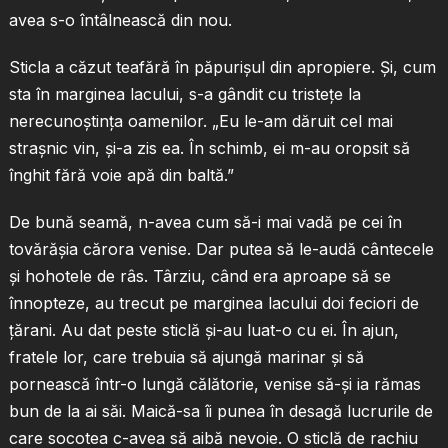
avea s-o întâlnească din nou.
Sticla a căzut teafără în păpurişul din apropiere. Şi, cum
sta în marginea lacului, s-a gândit cu tristeţe la
nerecunoştinţa oamenilor. „Eu le-am dăruit cel mai
straşnic vin, şi-a zis ea. În schimb, ei m-au oropsit să
înghit fără voie apă din baltă.”
De bună seamă, n-avea cum să-i mai vadă pe cei în
tovărăşia cărora venise. Dar putea să le-audă cântecele
şi hohotele de râs. Târziu, când era aproape să se
înnopteze, au trecut pe marginea lacului doi feciori de
ţărani. Au dat peste sticlă şi-au luat-o cu ei. În ajun,
fratele lor, care trebuia să ajungă marinar şi să
pornească într-o lungă călătorie, venise să-şi ia rămas
bun de la ai săi. Maică-sa îi punea în desagă lucrurile de
care socotea c-avea să aibă nevoie. O sticlă de rachiu