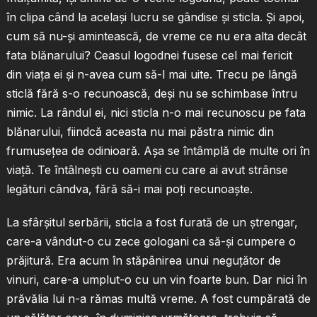
în clipa când la acelaşi lucru se gândise şi sticla. Şi apoi,
cum să nu-şi amintească, de vreme ce nu era alta decât
fata blănarului? Ceasul logodnei fusese cel mai fericit
din viaţa ei şi n-avea cum să-l mai uite. Trecu pe lângă
sticlă fără s-o recunoască, deşi nu se schimbase întru
nimic. La rândul ei, nici sticla n-o mai recunoscu pe fata
blănarului, fiindcă aceasta nu mai păstra nimic din
frumuseţea de odinioară. Aşa se întâmplă de multe ori în
viaţă. Te întâlneşti cu oameni cu care ai avut strânse
legături cândva, fără să-i mai poţi recunoaşte.
La sfârşitul serbării, sticla a fost furată de un ştrengar,
care-a vândut-o cu zece gologani ca să-şi cumpere o
prăjitură. Era acum în stăpânirea unui neguţător de
vinuri, care-a umplut-o cu un vin foarte bun. Dar nici în
prăvălia lui n-a rămas multă vreme. A fost cumpărată de