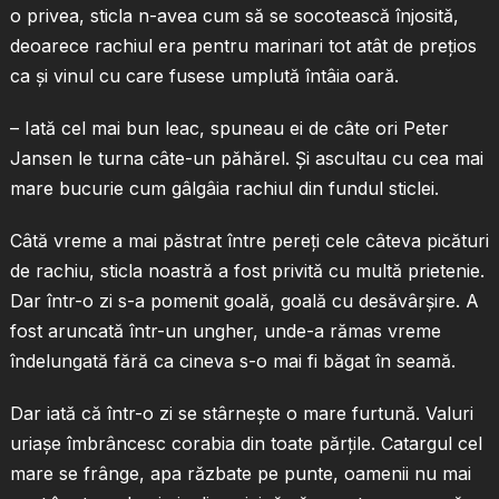
o privea, sticla n-avea cum să se socotească înjosită,
deoarece rachiul era pentru marinari tot atât de preţios
ca şi vinul cu care fusese umplută întâia oară.
– Iată cel mai bun leac, spuneau ei de câte ori Peter
Jansen le turna câte-un păhărel. Şi ascultau cu cea mai
mare bucurie cum gâlgâia rachiul din fundul sticlei.
Câtă vreme a mai păstrat între pereţi cele câteva picături
de rachiu, sticla noastră a fost privită cu multă prietenie.
Dar într-o zi s-a pomenit goală, goală cu desăvârşire. A
fost aruncată într-un ungher, unde-a rămas vreme
îndelungată fără ca cineva s-o mai fi băgat în seamă.
Dar iată că într-o zi se stârneşte o mare furtună. Valuri
uriaşe îmbrâncesc corabia din toate părţile. Catargul cel
mare se frânge, apa răzbate pe punte, oamenii nu mai