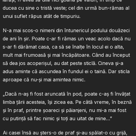
ducea cu sine o tristă veste; cel din urmă bun-rămas al
unui suflet răpus atât de timpuriu.
N-a mai scos-o nimeni din întunericul podului douăzeci
de ani în şir. Poate c-ar fi rămas un veac acolo dacă nu
s-ar fi dărâmat casa, ca să se înalţe în locul ei o alta,
mult mai frumoasă şi mai încăpătoare. Când au început
să dea jos acoperişul, au dat peste sticlă. Cineva şi-a
adus aminte că ascundea în fundul ei o taină. Dar sticla
aproape că nu-şi mai amintea nimic.
„Dacă n-aş fi fost aruncată în pod, poate c-aş fi învăţat
limba ţării acesteia, îşi zicea ea. Pe câtă vreme, în beznă
şi în praf, printre şoareci şi păianjeni, nu mi-a mai fost
cu putinţă să fac nimic şi toţi au uitat de mine…”
Ai casei însă au şters-o de praf şi-au spălat-o cu grijă,