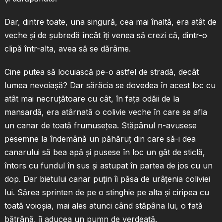
Dar, dintre toate, una singură, cea mai înaltă, era atât de
veche şi de şubredă încât îţi venea să crezi că, dintr-o
clipă într-alta, avea să se dărâme.
Cine putea să locuiască pe-o astfel de stradă, decât
lumea nevoiaşă? Dar sărăcia se dovedea în acest loc cu
atât mai necruţătoare cu cât, în faţa odăii de la
mansardă, era atârnată o colivie veche în care se afla
un canar de toată frumuseţea. Stăpânul n-avusese
pesemne la îndemână un păhăruţ din care să-i dea
canarului să bea apă şi pusese în loc un gât de sticlă,
întors cu fundul în sus şi astupat în partea de jos cu un
dop. Dar bietului canar puţin îi păsa de urâţenia coliviei
lui. Sărea sprinten de pe o stinghie pe alta şi ciripea cu
toată voioşia, mai ales atunci când stăpâna lui, o fată
bătrână, îi aducea un pumn de verdeaţă.