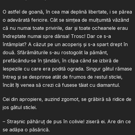
O astfel de goană, în cea mai deplină libertate, i se părea
o adevărată fericire. Cât se simţea de mulţumită văzând
că nu numai toate privirile, dar şi toate ocheanele erau
îndreptate numai spre dânsa! Trosc! Dar ce s-a
întâmplat? A căzut pe un acoperiş şi s-a spart drept în
două. Sfărâmăturile s-au rostogolit la pământ,
prefăcându-se în ţăndări, în clipa când se izbiră de
lespezile cu care era podită ograda. Singur gâtul rămase
întreg şi se desprinse atât de frumos de restul sticlei,
încât îţi venea să crezi că fusese tăiat cu diamantul.
Cei din apropiere, auzind zgomot, se grăbiră să ridice de
jos gâtul sticlei.
– Straşnic păhăruţ de pus în colivie! ziseră ei. Are din ce
se adăpa o păsărică.