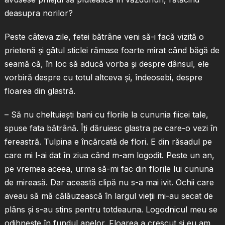
deasupra norilor?
Peste câteva zile, fetei bătrâne veni să-i facă vizită o
prietenă şi gâtul sticlei rămase foarte mirat când băgă de
seamă că, în loc să aducă vorba şi despre dânsul, ele
vorbiră despre cu totul altceva şi, îndeosebi, despre
floarea din glastră.
– Să nu cheltuieşti bani cu florile la cununia fiicei tale,
spuse fata bătrână. Îţi dăruiesc glastra pe care-o vezi în
fereastră. Tulpina e încărcată de flori. E din răsadul pe
care mi l-ai dat în ziua când m-am logodit. Peste un an,
pe vremea aceea, urma să-mi fac din florile lui cununa
de mireasă. Dar această clipă nu s-a mai ivit. Ochii care
aveau să mă călăuzească în largul vieţii mi-au secat de
plâns şi s-au stins pentru totdeauna. Logodnicul meu se
odihneşte în fundul apelor. Floarea a crescut şi eu am