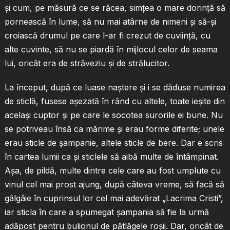
şi cum, pe măsură ce se răcea, simţea o mare dorinţă să
pornească în lume, să nu mai atârne de nimeni şi să-şi
croiască drumul pe care l-ar fi crezut de cuviinţă, cu
alte cuvinte, să nu se piardă în mijlocul celor de seama
lui, oricât era de străveziu şi de strălucitor.
La început, după ce luase naştere şi i se dăduse numirea
de sticlă, fusese aşezată în rând cu altele, toate ieşite din
acelaşi cuptor şi pe care le socotea surorile ei bune. Nu
se potriveau însă ca mărime şi erau forme diferite; unele
erau sticle de şampanie, altele sticle de bere. Dar e scris
în cartea lumii ca şi sticlele să aibă multe de întâmpinat.
Aşa, de pildă, multe dintre cele care au fost umplute cu
vinul cel mai prost ajung, după câteva vreme, să facă să
gâlgâie în cuprinsul lor cel mai adevărat „Lacrima Cristi”,
iar sticla în care a spumegat şampania să fie la urmă
adăpost pentru bulionul de pătlăgele roşii. Dar, oricât de