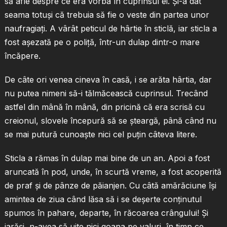
să afle despre ce era vorba în cuprinsul ei. Şi-a dat
seama totuşi că trebuia să fie o veste din partea unor
naufragiaţi. A vârât peticul de hârtie în sticlă, iar sticla a
fost aşezată pe o poliţă, într-un dulap dintr-o mare
încăpere.
De câte ori venea cineva în casă, i se arăta hârtia, dar
nu putea nimeni să-i tălmăcească cuprinsul. Trecând
astfel din mână în mână, din pricină că era scrisă cu
creionul, slovele începură să se şteargă, până când nu
se mai putură cunoaşte nici cel puţin câteva litere.
Sticla a rămas în dulap mai bine de un an. Apoi a fost
aruncată în pod, unde, în scurtă vreme, a fost acoperită
de praf şi de pânze de păianjen. Cu câtă amărăciune îşi
amintea de ziua când lăsa să i se deşerte conţinutul
spumos în pahare, departe, în răcoarea crângului! Şi
iarăşi, n-avea să uite nici goana pe valuri, în timp ce