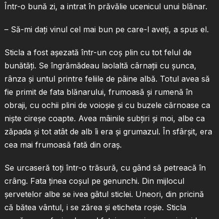
Într-o bună zi, a intrat în prăvălie ucenicul unui blănar.
– Să-mi daţi vinul cel mai bun pe care-l aveţi, a spus el.
Sticla a fost aşezată într-un coş plin cu tot felul de
bunătăţi. Se îngrămădeau laolaltă cârnaţii cu şunca,
rânza şi untul printre feliile de pâine albă. Totul avea să
fie primit de fata blănarului, frumoasă şi rumenă în
obraji, cu ochii plini de voioşie şi cu buzele cărnoase ca
nişte cireşe coapte. Avea mâinile subţiri şi moi, albe ca
zăpada şi tot atât de alb îi era şi grumazul. În sfârşit, era
cea mai frumoasă fată din oraş.
Se urcaseră toţi într-o trăsură, cu gând să petreacă în
crâng. Fata ţinea coşul pe genunchi. Din mijlocul
şervetelor albe se ivea gâtul sticlei. Uneori, din pricină
că bătea vântul, i se zărea şi eticheta roşie. Sticla