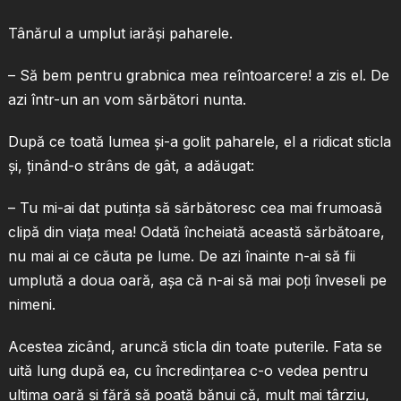
Tânărul a umplut iarăşi paharele.
– Să bem pentru grabnica mea reîntoarcere! a zis el. De
azi într-un an vom sărbători nunta.
După ce toată lumea şi-a golit paharele, el a ridicat sticla
şi, ţinând-o strâns de gât, a adăugat:
– Tu mi-ai dat putinţa să sărbătoresc cea mai frumoasă
clipă din viaţa mea! Odată încheiată această sărbătoare,
nu mai ai ce căuta pe lume. De azi înainte n-ai să fii
umplută a doua oară, aşa că n-ai să mai poţi înveseli pe
nimeni.
Acestea zicând, aruncă sticla din toate puterile. Fata se
uită lung după ea, cu încredinţarea c-o vedea pentru
ultima oară şi fără să poată bănui că, mult mai târziu,