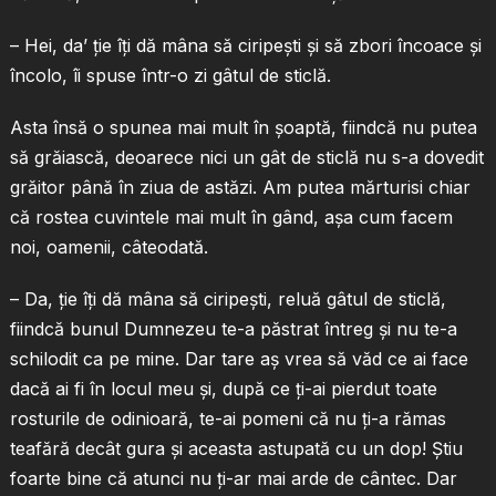
– Hei, da’ ţie îţi dă mâna să ciripeşti şi să zbori încoace şi
încolo, îi spuse într-o zi gâtul de sticlă.
Asta însă o spunea mai mult în şoaptă, fiindcă nu putea
să grăiască, deoarece nici un gât de sticlă nu s-a dovedit
grăitor până în ziua de astăzi. Am putea mărturisi chiar
că rostea cuvintele mai mult în gând, aşa cum facem
noi, oamenii, câteodată.
– Da, ţie îţi dă mâna să ciripeşti, reluă gâtul de sticlă,
fiindcă bunul Dumnezeu te-a păstrat întreg şi nu te-a
schilodit ca pe mine. Dar tare aş vrea să văd ce ai face
dacă ai fi în locul meu şi, după ce ţi-ai pierdut toate
rosturile de odinioară, te-ai pomeni că nu ţi-a rămas
teafără decât gura şi aceasta astupată cu un dop! Ştiu
foarte bine că atunci nu ţi-ar mai arde de cântec. Dar