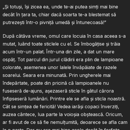
„Şi totuşi, îşi zicea ea, unde te-ai putea simţi mai bine
decât în ţara ta, chiar dacă soarta te-a blestemat să
putrezeşti într-o pivniţă umedă şi întunecoasă!”
După câtăva vreme, omul care locuia în casa aceea s-a
mutat, luând toate sticlele cu el. Se îmbogăţise şi trăia
acum într-un palat. Într-una din zile, a dat un mare
ospăţ. Tot parcul din jurul clădirii era plin de lampioane
colorate, asemenea unor lalele învăpăiate de razele
soarelui. Seara era minunată. Prin ungherele mai
îndepărtate, poate din pricină că lampioanele nu
fuseseră de-ajuns, aşezaseră sticle în gâtul cărora
înfipseseră lumânări. Printre ele se afla şi sticla noastră.
Cât se simţea de fericită! Vedea iarăşi copaci înverziţi,
auzea cântece, lua parte la voioşia obştească. Oricum,
ar fi avut de ce să fie nemulţumită, deoarece se afla cam