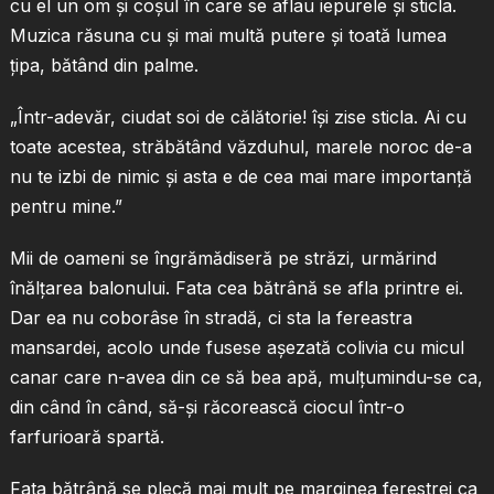
cu el un om şi coşul în care se aflau iepurele şi sticla.
Muzica răsuna cu şi mai multă putere şi toată lumea
ţipa, bătând din palme.
„Într-adevăr, ciudat soi de călătorie! îşi zise sticla. Ai cu
toate acestea, străbătând văzduhul, marele noroc de-a
nu te izbi de nimic şi asta e de cea mai mare importanţă
pentru mine.”
Mii de oameni se îngrămădiseră pe străzi, urmărind
înălţarea balonului. Fata cea bătrână se afla printre ei.
Dar ea nu coborâse în stradă, ci sta la fereastra
mansardei, acolo unde fusese aşezată colivia cu micul
canar care n-avea din ce să bea apă, mulţumindu-se ca,
din când în când, să-şi răcorească ciocul într-o
farfurioară spartă.
Fata bătrână se plecă mai mult pe marginea ferestrei ca