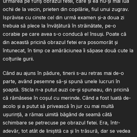
urmărea pe furiş obrazul fetei, care şi ea nu-şi mai lua
ochii de la vecin, prieten din copilărie, fiul unui zugrav.
Isprăvise cu cinste cel din urmă examen şi-a doua zi
trebuia să plece la învăţătură în străinătate, pe-o
corabie pe care avea s-o conducă el însuşi. Poate că
din această pricină obrazul fetei era posomorât şi
întunecat, în timp ce amărăciunea îi săpase două cute la
colţurile gurii.
Când au ajuns în pădure, tinerii s-au retras mai de-o
parte, având pesemne să-şi spună unele lucruri în
şoaptă. Sticla n-a putut auzi ce-şi spuneau, din pricină
că rămăsese în coşul cu merinde. Când a fost luată de-
acolo şi a putut să privească în jur cu mai multă
uşurinţă, a rămas uimită băgând de seamă câtă
schimbare se petrecuse pe obrazul fetei. Era, într-
adevăr, tot atât de liniştită ca şi în trăsură, dar se vedea