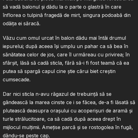
să vadă balonul şi dădu la o parte o glastră în care
înflorea o tulpină fragedă de mirt, singura podoabă din
odăiţa ei săracă.
Văzu cum omul urcat în balon dădu mai întâi drumul
iepurelui; după aceea îşi umplu un pahar ca să bea în
sănătatea celor de jos, care îl urmăreau cu privirea; în
sfârşit, lăsă să cadă sticla, fără să-i fi fost teamă că ea
putea să spargă capul cine ştie cărui biet creştin
cumsecade.
Dar nici sticla n-avu răgazul de trebuinţă să se
gândească la marea cinste ce i se făcea, de-a fi lăsată să
plutească deasupra oraşului cu acoperişuri de aramă şi
turle strălucitoare, ca să cadă după aceea drept în
mijlocul mulţimii. Ameţise parcă şi se rostogolea în fugă,
dându-se peste cap.