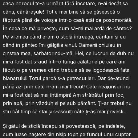
dacă norocul te-a urmărit fără încetare, n-ai decât să
cânţi, cănăraşule! Tot e mai bine să se găsească o
făptură plină de voioşie într-o casă atât de posomorâtă.
În ceea ce mă priveşte, cum să-mi mai ardă de cântec?
Pe vremea când eram o sticlă întreagă, cântam şi eu
când în pântec îmi gâlgâia vinul. Oamenii chiuiau în
cinstea mea, sărbătorindu-mă. Hei, ce lucruri de duh nu
mi-a fost dat s-aud într-o lungă călătorie pe care am
făcut-o pe vremea când trebuia să se logodească fata
blănarului! Totul parcă s-a petrecut ieri. Dar de-atunci
până azi prin câte n-am mai trecut! Câte neajunsuri nu
mi-a fost dat să mai întâmpin! Am străbătut prin foc,
prin apă, prin văzduh şi pe sub pământ. Ţi-ar trebui nu
ştiu cât timp să stai şi s-asculţi câte ţi-aş mai povesti…
Şi gâtul de sticlă începu să povestească, pe îndelete,
cum luase naştere din nisip topit pe fundul unui cuptor