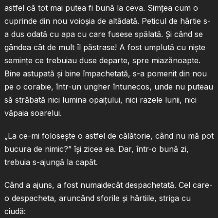
astfel că tot mai putea fi bună la ceva. Simţea cum o
cuprinde din nou voioşia de altădată. Peticul de hârtie s-
a dus odată cu apa cu care fusese spălată. Şi când se
gândea cât de mult îl păstrase! A fost umplută cu nişte
seminţe ce trebuiau duse departe, spre miazănoapte.
Bine astupată şi bine împachetată, s-a pomenit din nou
pe o corabie, într-un ungher întunecos, unde nu puteau
să străbată nici lumina opaiţului, nici razele lunii, nici
văpaia soarelui.
„La ce-mi foloseşte o astfel de călătorie, când nu mă pot
bucura de nimic?” îşi zicea ea. Dar, într-o bună zi,
trebuia s-ajungă la capăt.
Când a ajuns, a fost numaidecât despachetată. Cel care-
o despacheta, aruncând sforile şi hârtiile, striga cu
ciudă: