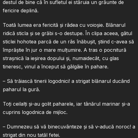
destul de bine că în sufletul ei stăruia un grăunte de
fericire deplină.
Toată lumea era fericită şi râdea cu voioşie. Blănarul
ridică sticla şi se grăbi s-o destupe. În clipa aceea, gâtul
sticlei hohotea parcă de un râs înăbuşit, ştiind c-avea să
împrăştie în jur o mare mulţumire. A tras o pocnitură
straşnică la ieşirea dopului şi, numaidecât, cu glas
tineresc, vinul a început să gâlgâie în pahare.
– Să trăiască tinerii logodnici! a strigat blănarul ducând
paharul la gură.
Toţi ceilalţi şi-au golit paharele, iar tânărul marinar şi-a
cuprins logodnica de mijloc.
– Dumnezeu să vă binecuvânteze şi să v-aducă noroc! a
strigat din nou tatăl fetei.