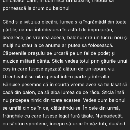
un călător care, în duminica următoare, trebuia să
pornească la drum cu balonul.
Când s-a ivit ziua plecării, lumea s-a îngrămădit din toate
părţile, ca mai întotdeauna în astfel de împrejurări,
deoarece, pe vremea aceea, balonul era un lucru nou şi
mulţi nu ştiau la ce anume ar putea să folosească.
Căpeteniile oraşului se urcară pe un fel de podeţ şi
muzica militară cânta. Sticla vedea totul prin găurile unui
coş în care fusese aşezată alături de-un iepure viu.
Urecheatul se uita speriat într-o parte şi într-alta.
Bănuise pesemne că în scurtă vreme avea să fie lăsat să
cadă din balon, ca să aibă lumea de ce râde. Sticla însă
nu pricepea nimic din toate acestea. Vedea cum balonul
se umflă din ce în ce, clătinându-se. În cele din urmă,
frânghiile cu care fusese legat fură tăiate. Numaidecât,
cu sărituri sprintene, începu să urce în văzduh, ducând