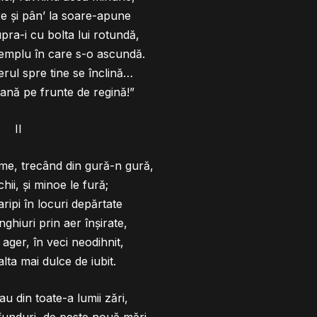
e şi pân’ la soare-apune
ra-i cu bolta lui rotundă,
templu în care s-o ascundă.
cerul spre tine se înclină…
ană pe frunte de regină!”
II
me, trecând din gură-n gură,
hii, şi minoe le fură;
ripi în locuri depărtate
ghiuri prin aer înşirate,
 ager, în veci neodihnit,
alta mai dulce de iubit.
au din toate-a lumii zări,
funduri, de peste nouă mări