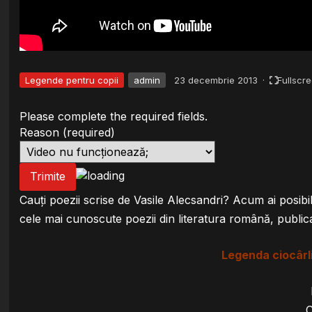
Legende pentru copii
admin
23 decembrie 2013
·
Fullscr
Please complete the required fields.
Reason
(required)
Trimite
Cauți poezii scrise de Vasile Alecsandri? Acum ai posibil
cele mai cunoscute poezii din literatura română, public
Legenda ciocârli
C