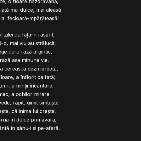
re, o floare năzdrăvană,
viaţă mai dulce, mai aleasă
ia, fecioară-mpărăteasă!
 zilei cu faţa-n răsărit,
-o, mai viu au strălucit,
nge cu-o rază argintie,
 rază aşa minune vie.
ina cerească dezmierdată,
loare, a înflorit ca fată;
mii, a minţii încântare,
rmec, a ochilor mirare.
ede, răpit, uimit simţeşte
şte, că inima lui creşte,
iarnă în dulce primăvară,
ântă în sânu-i şi pe-afară.