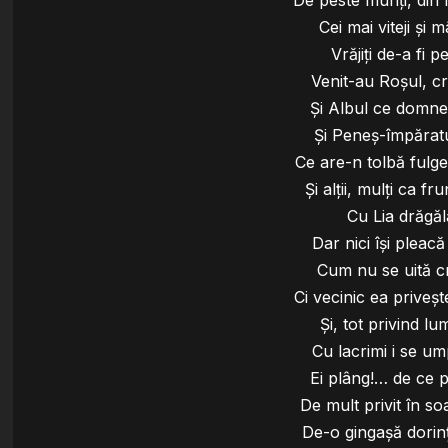
Cei mai viteji şi 
Vrăjiţi de-a fi p
Venit-au Roşul, cra
Şi Albul ce domneş
Şi Peneş-împăratu
Ce are-n tolbă fulger
Şi alţii, mulţi ca f
Cu Lia drăgăl
Dar nici îşi pleacă
Cum nu se uită cr
Ci vecinic ea priveş
Şi, tot privind lu
Cu lacrimi i se um
Ei plâng!… de ce p
De mult privit în s
De-o gingaşă dorin