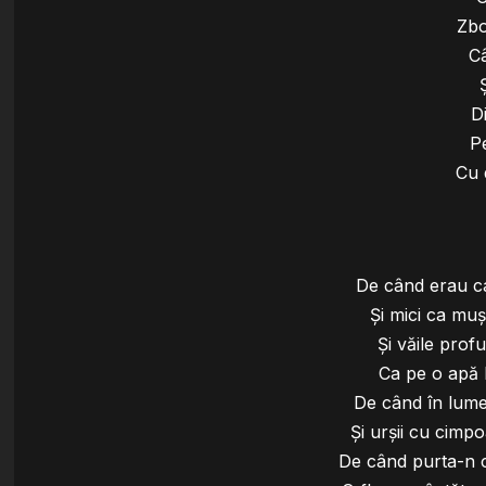
Zbo
C
D
P
Cu 
De când erau ca 
Şi mici ca muş
Şi văile profu
Ca pe o apă l
De când în lume 
Şi urşii cu cimp
De când purta-n 