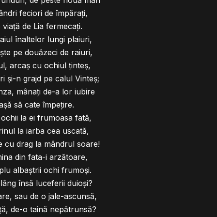
mândri feciori de împăraţi,
e viaţă de Lia fermecaţi.
iul înaltelor lungi plaiuri,
te pe douăzeci de raiuri,
l, arcaş cu ochiul ţinteş,
i şi-n grajd pe calul Vinteş;
runza, mânaţi de-a lor iubire
aşă să cate împeţire.
 ochii la ei frumoasa fată,
inul la iarba cea uscată,
te cu drag la mândrul soare!
mina din fata-i arzătoare,
plu albaştrii ochi frumoşi.
lâng însă luceferii duioşi?
oare, sau de o jale-ascunsă,
ţă, de-o taină nepătrunsă?