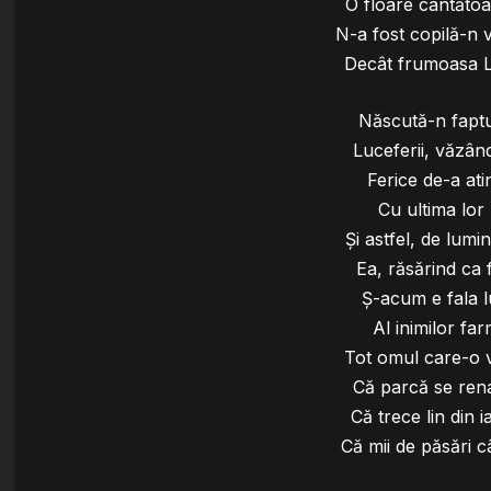
O floare cântătoa
N-a fost copilă-n 
Decât frumoasa L
Născută-n faptul
Luceferii, văzând
Ferice de-a ati
Cu ultima lor
Şi astfel, de lum
Ea, răsărind ca f
Ş-acum e fala lu
Al inimilor fa
Tot omul care-o v
Că parcă se rena
Că trece lin din 
Că mii de păsări c