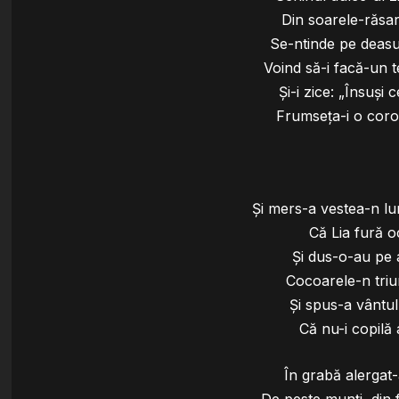
Din soarele-răsar
Se-ntinde pe deasup
Voind să-i facă-un 
Şi-i zice: „Însuşi 
Frumseţa-i o coro
Şi mers-a vestea-n lu
Că Lia fură oc
Şi dus-o-au pe a
Cocoarele-n triun
Şi spus-a vântul
Că nu-i copilă 
În grabă alergat-
De peste munţi, din 