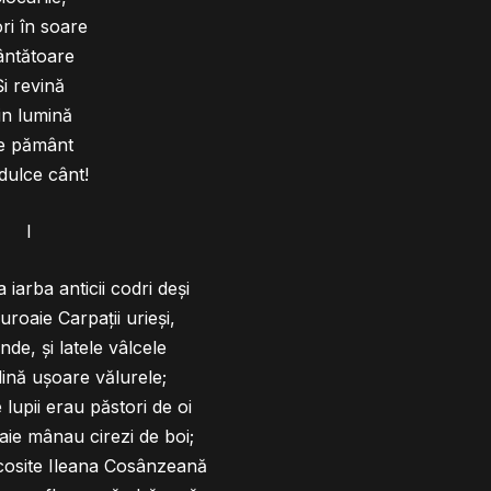
ri în soare
ântătoare
Şi revină
in lumină
e pământ
dulce cânt!
I
iarba anticii codri deşi
uroaie Carpaţii urieşi,
nde, şi latele vâlcele
ină uşoare vălurele;
lupii erau păstori de oi
oaie mânau cirezi de boi;
cosite Ileana Cosânzeană