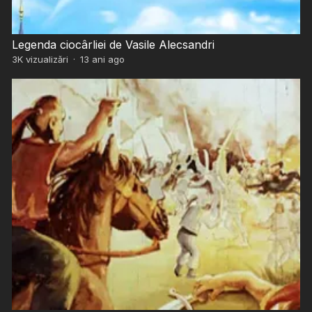
Legenda ciocârliei de Vasile Alecsandri
3K
vizualizări
·
13 ani ago