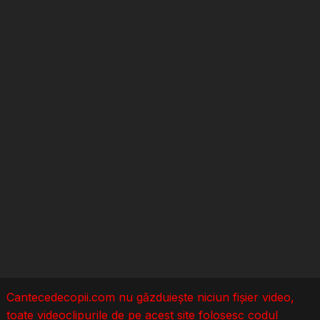
Cantecedecopii.com nu găzduieşte niciun fișier video,
toate videoclipurile de pe acest site folosesc codul